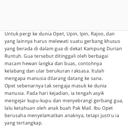
Untuk pergi ke dunia Opet, Upin, Ipin, Rajoo, dan
yang lainnya harus melewati suatu gerbang khusus
yang berada di dalam gua di dekat Kampung Durian
Runtuh. Gua tersebut ditinggali oleh berbagai
macam hewan langka dan buas, contohnya
kelabang dan ular berukuran raksasa. Itulah
mengapa manusia dilarang datang ke sana.
Opet sebenarnya tak sengaja masuk ke dunia
manusia. Pada hari kejadian, ia tengah asyik
mengejar kupu-kupu dan menyebrangi gerbang gua,
lalu ketahuan oleh anak buah Pak Mail. Ibu Opet
berusaha menyelamatkan anaknya, tetapi justru ia
yang tertangkap.