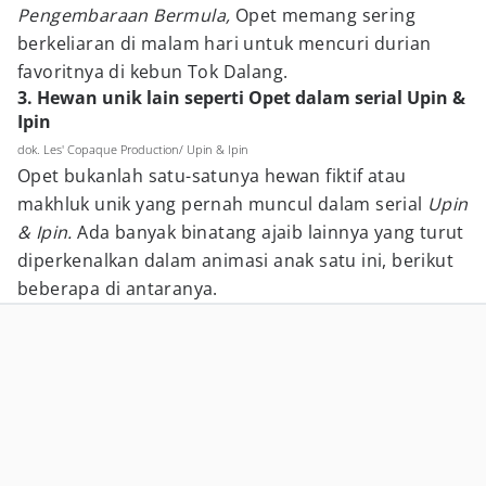
Pengembaraan Bermula,
Opet memang sering
berkeliaran di malam hari untuk mencuri durian
favoritnya di kebun Tok Dalang.
3. Hewan unik lain seperti Opet dalam serial Upin &
Ipin
dok. Les' Copaque Production/ Upin & Ipin
Opet bukanlah satu-satunya hewan fiktif atau
makhluk unik yang pernah muncul dalam serial
Upin
& Ipin.
Ada banyak binatang ajaib lainnya yang turut
diperkenalkan dalam animasi anak satu ini, berikut
beberapa di antaranya.