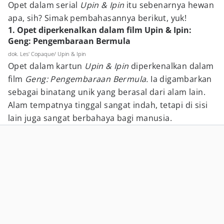
Opet dalam serial
Upin & Ipin
itu sebenarnya hewan
apa, sih? Simak pembahasannya berikut, yuk!
1. Opet diperkenalkan dalam film Upin & Ipin:
Geng: Pengembaraan Bermula
dok. Les' Copaque/ Upin & Ipin
Opet dalam kartun
Upin & Ipin
diperkenalkan dalam
film
Geng: Pengembaraan Bermula.
Ia digambarkan
sebagai binatang unik yang berasal dari alam lain.
Alam tempatnya tinggal sangat indah, tetapi di sisi
lain juga sangat berbahaya bagi manusia.