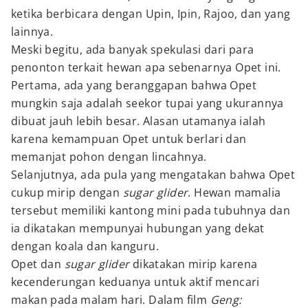
ketika berbicara dengan Upin, Ipin, Rajoo, dan yang
lainnya.
Meski begitu, ada banyak spekulasi dari para
penonton terkait hewan apa sebenarnya Opet ini.
Pertama, ada yang beranggapan bahwa Opet
mungkin saja adalah seekor tupai yang ukurannya
dibuat jauh lebih besar. Alasan utamanya ialah
karena kemampuan Opet untuk berlari dan
memanjat pohon dengan lincahnya.
Selanjutnya, ada pula yang mengatakan bahwa Opet
cukup mirip dengan
sugar glider
. Hewan mamalia
tersebut memiliki kantong mini pada tubuhnya dan
ia dikatakan mempunyai hubungan yang dekat
dengan koala dan kanguru.
Opet dan
sugar glider
dikatakan mirip karena
kecenderungan keduanya untuk aktif mencari
makan pada malam hari. Dalam film
Geng: