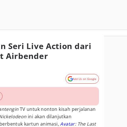
n Seri Live Action dari
st Airbender
Add Us on Google
antengin
TV untuk nonton kisah perjalanan
Nickelodeon
ini akan dilanjutkan
i berbentuk kartun animasi,
Avatar
: The Last