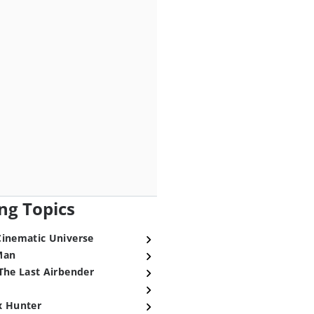
ng Topics
Cinematic Universe
Man
The Last Airbender
x Hunter