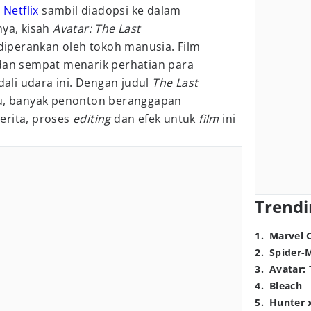
h
Netflix
sambil diadopsi ke dalam
nya, kisah
Avatar:
The Last
perankan oleh tokoh manusia. Film
 dan sempat menarik perhatian para
li udara ini. Dengan judul
The Last
lu, banyak penonton beranggapan
erita, proses
editing
dan efek untuk
film
ini
Trendi
1
.
Marvel 
2
.
Spider-
3
.
Avatar: 
4
.
Bleach
5
.
Hunter 