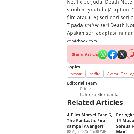
Netflix berjudul Death Note 
sumber: youtube[/caption] 
film atau (TV) seri dari ser
T
pada
trailer
seri Death No
Apakah seri adaptasi ini na
comicbook.com
Share Article
Topics
avatar
netflix
Avatar : The Le
Editorial Team
Editor
Fahreza Murnanda
Related Articles
4 Film Marvel Fase 6,
Peringk
The Fantastic Four
14 Musu
sampai Avangers
Semua F
08 Agu 2026, 15:00 WIB
Man!