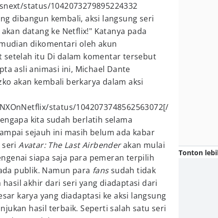
tsnext/status/1042073279895224332
ng dibangun kembali, aksi langsung seri
 akan datang ke Netflix!" Katanya pada
emudian dikomentari oleh akun
 setelah itu Di dalam komentar tersebut
ta asli animasi ini, Michael Dante
zko akan kembali berkarya dalam aksi
/NXOnNetflix/status/1042073748562563072[/
engapa kita sudah berlatih selama
Sampai sejauh ini masih belum ada kabar
 seri
Avatar: The Last Airbender
akan mulai
Tonton lebi
ngenai siapa saja para pemeran terpilih
ada publik. Namun para
fans
sudah tidak
sil akhir dari seri yang diadaptasi dari
esar karya yang diadaptasi ke aksi langsung
ukan hasil terbaik. Seperti salah satu seri