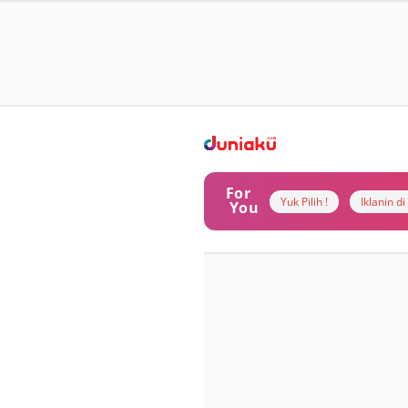
For
Yuk Pilih !
Iklanin d
You