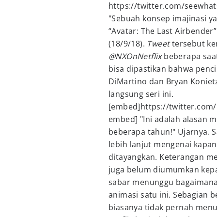
https://twitter.com/seewha
"Sebuah konsep imajinasi ya
“Avatar: The Last Airbender”
(18/9/18).
Tweet
tersebut k
@NXOnNetflix
beberapa saat
bisa dipastikan bahwa pencip
DiMartino dan Bryan Koniet
langsung seri ini.
[embed]https://twitter.com
embed] "Ini adalah alasan m
beberapa tahun!" Ujarnya. 
lebih lanjut mengenai kapan
ditayangkan. Keterangan me
juga belum diumumkan kep
sabar menunggu bagaimana ha
animasi satu ini. Sebagian b
biasanya tidak pernah menunj