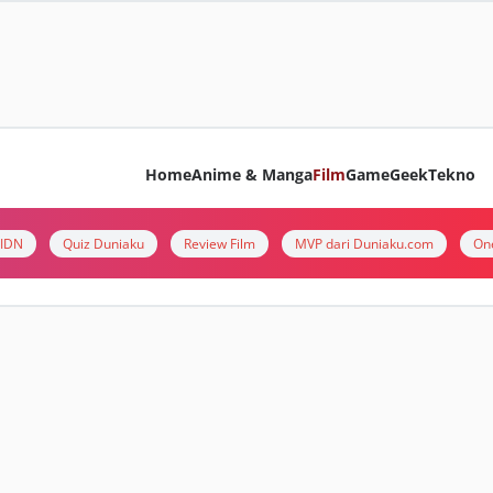
Home
Anime & Manga
Film
Game
Geek
Tekno
i IDN
Quiz Duniaku
Review Film
MVP dari Duniaku.com
On