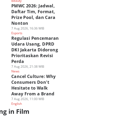
Beauty
 Agu 2026, 12:00 WIB
07 Agu 2026, 11:00 WIB
Spider-Man BND
PMWC 2026: Jadwal,
Polls
lm
Film
07 Agu 2026, 10:00 WIB
Daftar Tim, Format,
Film
Prize Pool, dan Cara
Nonton
7 Aug 2026, 16:36 WIB
Esports
Regulasi Pencemaran
Udara Usang, DPRD
DKI Jakarta Didorong
Prioritaskan Revisi
Perda
7 Aug 2026, 21:38 WIB
News
Cancel Culture: Why
Consumers Don't
Hesitate to Walk
Away From a Brand
7 Aug 2026, 11:00 WIB
English
ng in Film