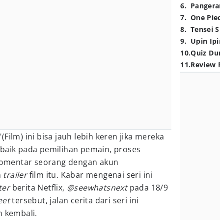
6
.
Pangera
7
.
One Pie
8
.
Tensei S
9
.
Upin Ipi
10
.
Quiz Du
11
.
Review 
Film) ini bisa jauh lebih keren jika mereka
 baik pada pemilihan pemain, proses
" komentar seorang dengan akun
n
trailer
film itu. Kabar mengenai seri ini
ter
berita Netflix,
@seewhatsnext
pada 18/9
eet
tersebut, jalan cerita dari seri ini
n kembali.