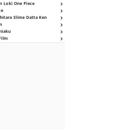
n Loki One Piece
ce
hitara Slime Datta Ken
n
niaku
Film