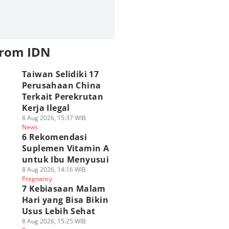
from IDN
Taiwan Selidiki 17
Perusahaan China
Terkait Perekrutan
Kerja Ilegal
8 Aug 2026, 15:37 WIB
News
6 Rekomendasi
Suplemen Vitamin A
untuk Ibu Menyusui
8 Aug 2026, 14:16 WIB
Pregnancy
7 Kebiasaan Malam
Hero Film Marvel
Ulasan Film Dear
Rangkuman
Hari yang Bisa Bikin
ng Ternyata
You, Kisah Surat
Perkembangan
Usus Lebih Sehat
rlalu Kuat untuk
Cinta yang Melintasi
Karakter Yelena
8 Aug 2026, 15:25 WIB
lawan Punisher!
Generasi
Belova hingga