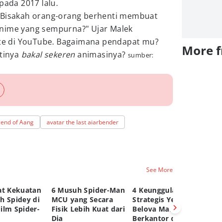
pada 2017 lalu.
"Bisakah orang-orang berhenti membuat
i anime yang sempurna?" Ujar Malek
te di YouTube. Bagaimana pendapat mu?
More 
ntinya
bakal sekeren
animasinya?
sumber:
gend of Aang
avatar the last aiarbender
See More
at Kekuatan
6 Musuh Spider-Man
4 Keunggulan
3 
h Spidey di
MCU yang Secara
Strategis Yelena
ya
ilm Spider-
Fisik Lebih Kuat dari
Belova Marvel
Te
Dia
Berkantor di
Di