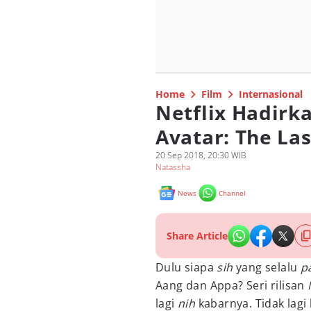
Home
Film
Internasional
Netflix Hadirka
Avatar: The La
20 Sep 2018, 20:30 WIB
Natassha
News
Channel
Share Article
Dulu siapa
sih
yang selalu
p
Aang dan Appa? Seri rilisan
lagi
nih
kabarnya. Tidak lag