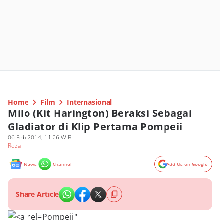
Home
Film
Internasional
Milo (Kit Harington) Beraksi Sebagai
Gladiator di Klip Pertama Pompeii
06 Feb 2014, 11:26 WIB
Reza
News
Channel
Add Us on Google
Share Article
Pompeii"