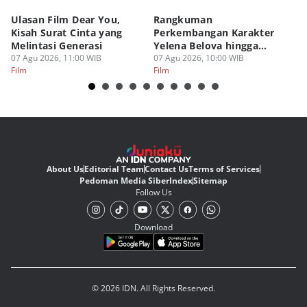
Ulasan Film Dear You,
Rangkuman
T
Kisah Surat Cinta yang
Perkembangan Karakter
L
Melintasi Generasi
Yelena Belova hingga
de
07 Agu 2026, 11:00 WIB
Spider-Man BND
07 Agu 2026, 10:00 WIB
06
Film
Film
Fi
About Us
Editorial Team
Contact Us
Terms of Services
Pedoman Media Siber
Index
Sitemap
Follow Us
Download
© 2026 IDN. All Rights Reserved.