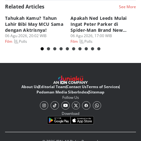
Related Articles
See More
Tahukah Kamu? Tahun
Apakah Ned Leeds Mulai
8 
Lahir Bibi May MCU Sama
Ingat Peter Parker di
Ta
dengan Aktrisnya!
Spider-Man Brand New
M
06 Agu 2026, 20:02 WIB
Day?
06 Agu 2026, 17:00 WIB
06
Polls
Polls
Film
Film
Fi
About Us
Editorial Team
Contact Us
Terms of Services
Pedoman Media Siber
Index
Sitemap
Follow Us
Download