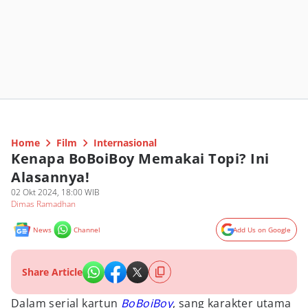
Home
Film
Internasional
Kenapa BoBoiBoy Memakai Topi? Ini
Alasannya!
02 Okt 2024, 18:00 WIB
Dimas Ramadhan
News
Channel
Add Us on Google
Share Article
Dalam serial kartun
BoBoiBoy
, sang karakter utama