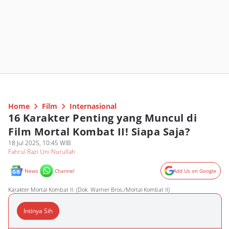
Home
Film
Internasional
16 Karakter Penting yang Muncul di
Film Mortal Kombat II! Siapa Saja?
18 Jul 2025, 10:45 WIB
Fahrul Razi Uni Nurullah
News
Channel
Add Us on Google
Karakter Mortal Kombat II. (Dok. Warner Bros./Mortal Kombat II)
Intinya Sih