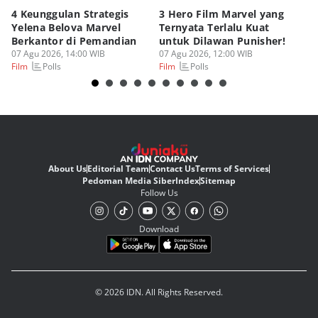
4 Keunggulan Strategis
3 Hero Film Marvel yang
Ul
Yelena Belova Marvel
Ternyata Terlalu Kuat
Ki
Berkantor di Pemandian
untuk Dilawan Punisher!
Me
07 Agu 2026, 14:00 WIB
07 Agu 2026, 12:00 WIB
07
Polls
Polls
Film
Film
Fi
About Us
Editorial Team
Contact Us
Terms of Services
Pedoman Media Siber
Index
Sitemap
Follow Us
Download
© 2026 IDN. All Rights Reserved.