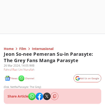
Home
Film
Internasional
Jeon So-nee Pemeran Su-in Parasyte:
The Grey Fans Manga Parasyte
26 Mar 2024, 14:05 WIB
Fahrul Razi Uni Nurullah
News
Channel
Add Us on Google
(Dok. Netflix/Parasyte: The Grey)
Share Article