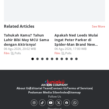
Related Articles
See More
Tahukah Kamu? Tahun
Apakah Ned Leeds Mulai
8 
Lahir Bibi May MCU Sama
Ingat Peter Parker di
Ta
dengan Aktrisnya!
Spider-Man Brand New
M
06 Agu 2026, 20:02 WIB
Day?
06 Agu 2026, 17:00 WIB
06
Polls
Polls
Film
Film
Fi
About Us
Editorial Team
Contact Us
Terms of Services
Pedoman Media Siber
Index
Sitemap
Follow Us
Download