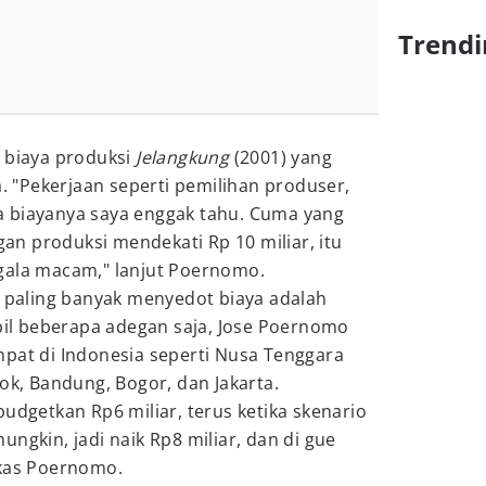
Trendi
n biaya produksi
Jelangkung
(2001) yang
a. "Pekerjaan seperti pemilihan produser,
 biayanya saya enggak tahu. Cuma yang
n produksi mendekati Rp 10 miliar, itu
gala macam," lanjut Poernomo.
g paling banyak menyedot biaya adalah
l beberapa adegan saja, Jose Poernomo
mpat di Indonesia seperti Nusa Tenggara
pok, Bandung, Bogor, dan Jakarta.
budgetkan Rp6 miliar, terus ketika skenario
ngkin, jadi naik Rp8 miliar, dan di gue
gkas Poernomo.