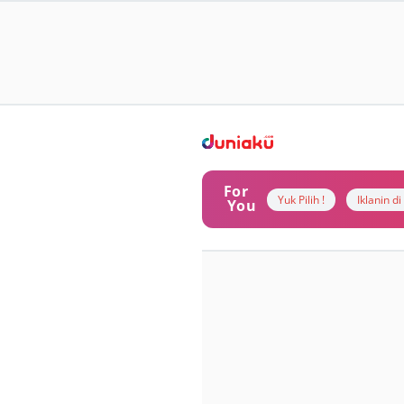
For
Yuk Pilih !
Iklanin d
You