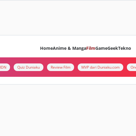
Home
Anime & Manga
Film
Game
Geek
Tekno
i IDN
Quiz Duniaku
Review Film
MVP dari Duniaku.com
On