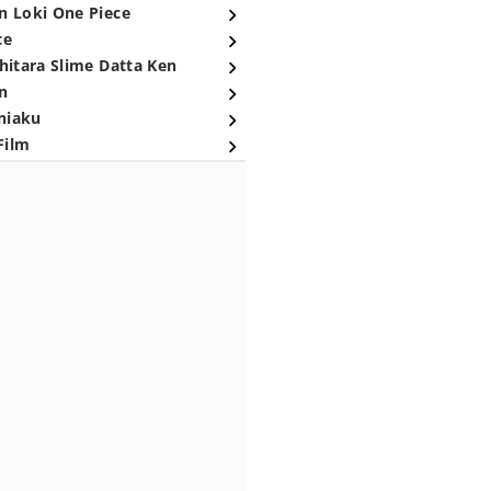
n Loki One Piece
ce
hitara Slime Datta Ken
n
niaku
Film