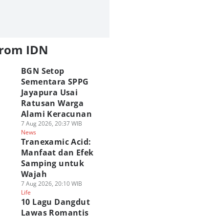
from IDN
BGN Setop
Sementara SPPG
Jayapura Usai
Ratusan Warga
Alami Keracunan
7 Aug 2026, 20:37 WIB
News
Tranexamic Acid:
Manfaat dan Efek
Samping untuk
Wajah
7 Aug 2026, 20:10 WIB
Life
10 Lagu Dangdut
Lawas Romantis