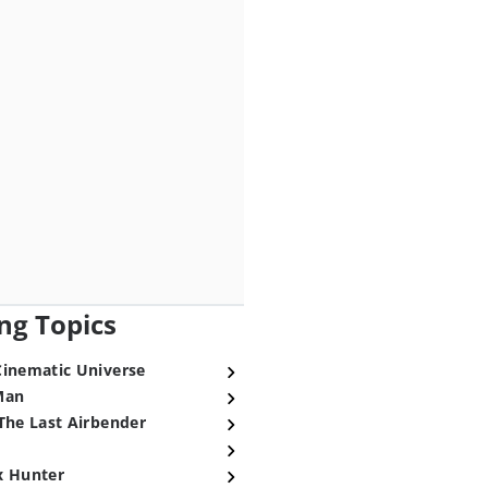
ng Topics
Cinematic Universe
Man
The Last Airbender
x Hunter