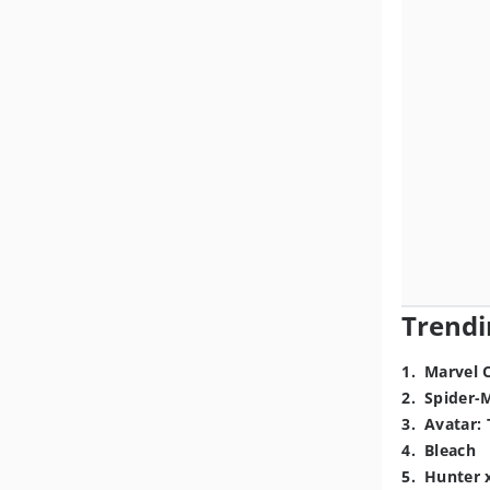
Trendi
1
.
Marvel 
2
.
Spider-
3
.
Avatar: 
4
.
Bleach
5
.
Hunter 