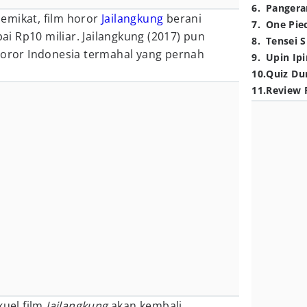
6
.
Pangera
emikat, film horor
Jailangkung
berani
7
.
One Pie
i Rp10 miliar. Jailangkung (2017) pun
8
.
Tensei S
horor Indonesia termahal yang pernah
9
.
Upin Ipi
10
.
Quiz Du
11
.
Review 
kuel film
Jailangkung
akan kembali