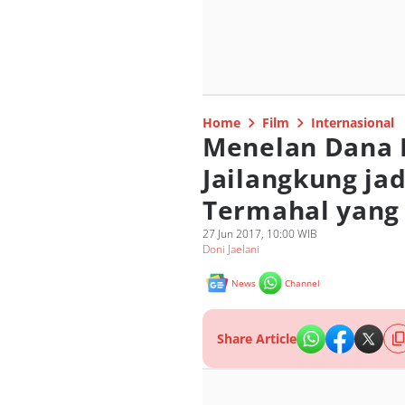
Home
Film
Internasional
Menelan Dana R
Jailangkung jad
Termahal yang
27 Jun 2017, 10:00 WIB
Doni Jaelani
News
Channel
Share Article