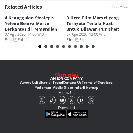
Related Articles
See More
4 Keunggulan Strategis
3 Hero Film Marvel yang
Ul
Yelena Belova Marvel
Ternyata Terlalu Kuat
Ki
Berkantor di Pemandian
untuk Dilawan Punisher!
Me
07 Agu 2026, 14:00 WIB
07 Agu 2026, 12:00 WIB
07
Polls
Polls
Film
Film
Fi
About Us
Editorial Team
Contact Us
Terms of Services
Pedoman Media Siber
Index
Sitemap
Follow Us
Download