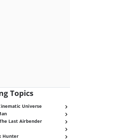
ng Topics
Cinematic Universe
Man
The Last Airbender
x Hunter