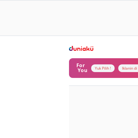
For
Yuk Pilih !
Iklanin d
You