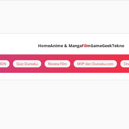
Home
Anime & Manga
Film
Game
Geek
Tekno
i IDN
Quiz Duniaku
Review Film
MVP dari Duniaku.com
On