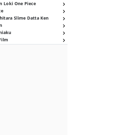
n Loki One Piece
ce
hitara Slime Datta Ken
n
niaku
Film