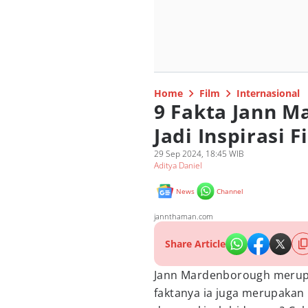
Home
Film
Internasional
9 Fakta Jann M
Jadi Inspirasi 
29 Sep 2024, 18:45 WIB
Aditya Daniel
News
Channel
jannthaman.com
Share Article
Jann Mardenborough merup
faktanya ia juga merupakan