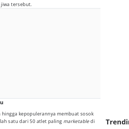
jiwa tersebut.
ku
 hingga kepopulerannya membuat sosok
Trendi
ah satu dari 50 atlet paling
marketable
di
.