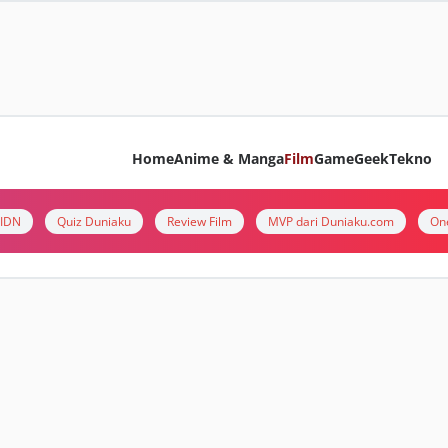
Home
Anime & Manga
Film
Game
Geek
Tekno
i IDN
Quiz Duniaku
Review Film
MVP dari Duniaku.com
On