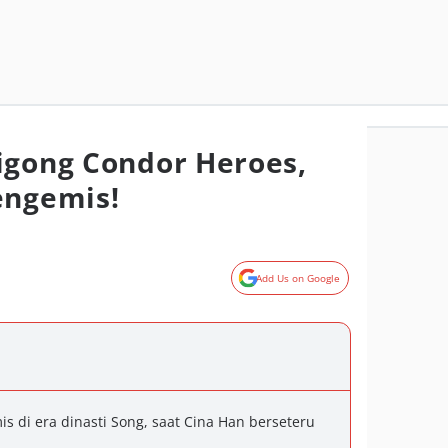
igong Condor Heroes,
engemis!
Add Us on Google
s di era dinasti Song, saat Cina Han berseteru