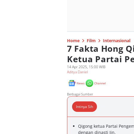
Home
Film
Internasional
7 Fakta Hong Q
Ketua Partai P
14 Apr 2025, 15:00 WIB
Aditya Daniel
News
Channel
Berbagai Sumber
Intinya Sih
Qigong ketua Partai Pengemi
dengan dinasti Jin.