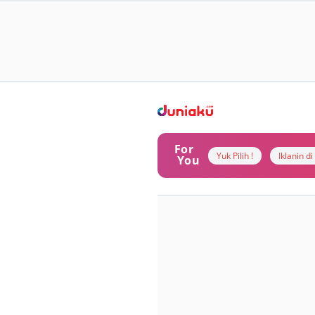
For
Yuk Pilih !
Iklanin d
You