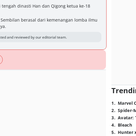
i tengah dinasti Han dan Qigong ketua ke-18
i Sembilan berasal dari kemenangan lomba ilmu
ya.
ted and reviewed by our editorial team.
Trendi
1
.
Marvel 
2
.
Spider-
3
.
Avatar: 
4
.
Bleach
5
.
Hunter 