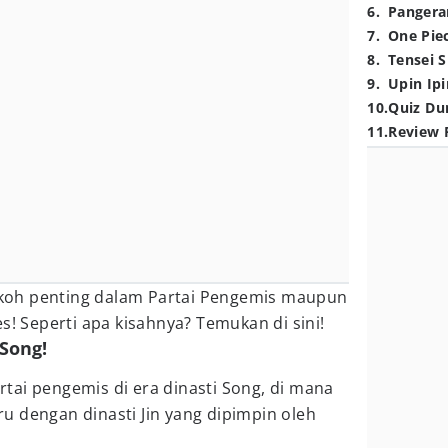
6
.
Pangera
7
.
One Pie
8
.
Tensei S
9
.
Upin Ipi
10
.
Quiz Du
11
.
Review 
oh penting dalam Partai Pengemis maupun
s! Seperti apa kisahnya? Temukan di sini!
 Song!
tai pengemis di era dinasti Song, di mana
u dengan dinasti Jin yang dipimpin oleh