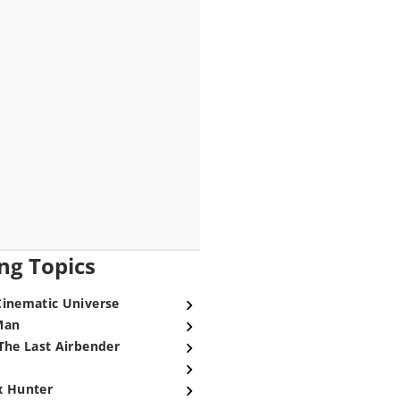
ng Topics
Cinematic Universe
Man
The Last Airbender
x Hunter