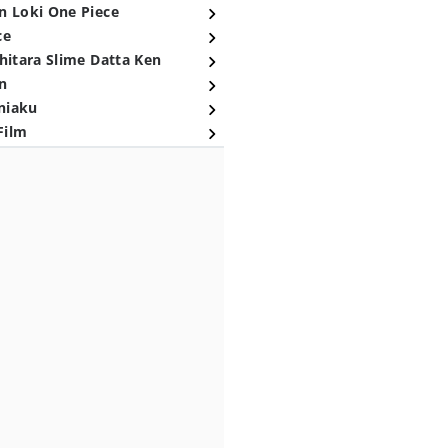
n Loki One Piece
ce
hitara Slime Datta Ken
n
niaku
Film