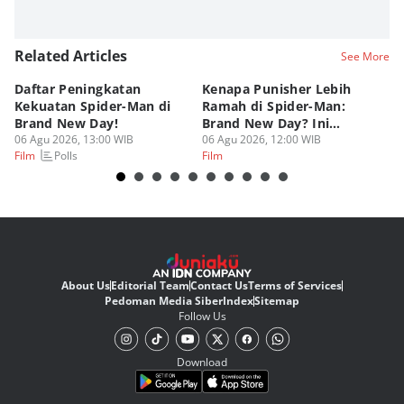
Related Articles
See More
Daftar Peningkatan
Kenapa Punisher Lebih
M
Kekuatan Spider-Man di
Ramah di Spider-Man:
Ke
Brand New Day!
Brand New Day? Ini
Pe
06 Agu 2026, 13:00 WIB
Teorinya
06 Agu 2026, 12:00 WIB
06
Polls
Film
Film
Fi
About Us
Editorial Team
Contact Us
Terms of Services
Pedoman Media Siber
Index
Sitemap
Follow Us
Download