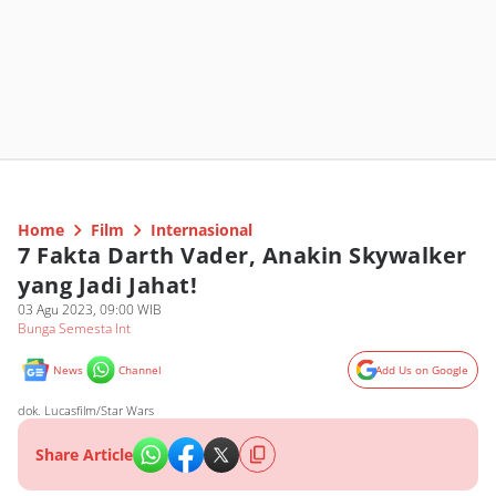
Home
Film
Internasional
7 Fakta Darth Vader, Anakin Skywalker
yang Jadi Jahat!
03 Agu 2023, 09:00 WIB
Bunga Semesta Int
News
Channel
Add Us on Google
dok. Lucasfilm/Star Wars
Share Article