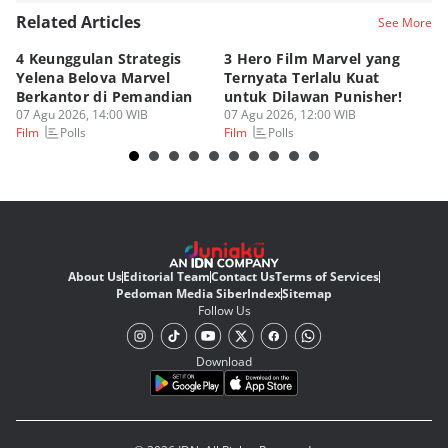
Related Articles
See More
4 Keunggulan Strategis
3 Hero Film Marvel yang
Ul
Yelena Belova Marvel
Ternyata Terlalu Kuat
Ki
Berkantor di Pemandian
untuk Dilawan Punisher!
Me
07 Agu 2026, 14:00 WIB
07 Agu 2026, 12:00 WIB
07
Polls
Polls
Film
Film
Fi
About Us
Editorial Team
Contact Us
Terms of Services
Pedoman Media Siber
Index
Sitemap
Follow Us
Download