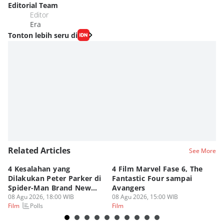
Editorial Team
Editor
Era
Tonton lebih seru di
Related Articles
See More
4 Kesalahan yang
4 Film Marvel Fase 6, The
Pe
Dilakukan Peter Parker di
Fantastic Four sampai
M
Spider-Man Brand New
Avangers
Fi
Day
08 Agu 2026, 18:00 WIB
08 Agu 2026, 15:00 WIB
08
Polls
Film
Film
Fi