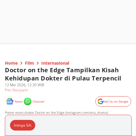
Home
Film
Internasional
Doctor on the Edge Tampilkan Kisah
Kehidupan Dokter di Pulau Terpencil
12 Mei 2026, 12:30 WIB
Pitri Noviyanti
News
Channel
Add Us on Google
Poster resmi drakor Doctor on the Edge (instagram.com/ena_drama)
Intinya Sih