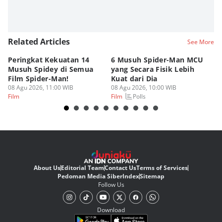
Related Articles
See More
Peringkat Kekuatan 14
6 Musuh Spider-Man MCU
4 
Musuh Spidey di Semua
yang Secara Fisik Lebih
Ye
Film Spider-Man!
Kuat dari Dia
B
08 Agu 2026, 11:00 WIB
08 Agu 2026, 10:00 WIB
07
Polls
Film
Film
Fi
About Us
Editorial Team
Contact Us
Terms of Services
Pedoman Media Siber
Index
Sitemap
Follow Us
Download