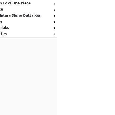
n Loki One Piece
ce
hitara Slime Datta Ken
n
niaku
Film