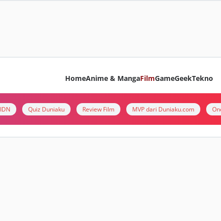
Home
Anime & Manga
Film
Game
Geek
Tekno
i IDN
Quiz Duniaku
Review Film
MVP dari Duniaku.com
On