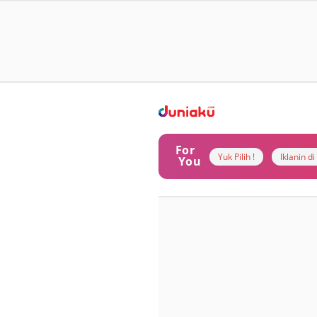
For
Yuk Pilih !
Iklanin d
You