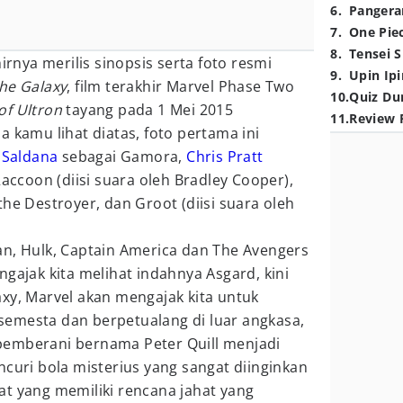
6
.
Pangera
7
.
One Pie
8
.
Tensei S
hirnya merilis sinopsis serta foto resmi
9
.
Upin Ipi
he Galaxy
, film terakhir Marvel Phase Two
10
.
Quiz Du
of Ultron
tayang pada 1 Mei 2015
11
.
Review 
a kamu lihat diatas, foto pertama ini
 Saldana
sebagai Gamora,
Chris Pratt
Raccoon (diisi suara oleh Bradley Cooper),
he Destroyer, dan Groot (diisi suara oleh
an, Hulk, Captain America dan The Avengers
ngajak kita melihat indahnya Asgard, kini
xy, Marvel akan mengajak kita untuk
m semesta dan berpetualang di luar angkasa,
pemberani bernama Peter Quill menjadi
ncuri bola misterius yang sangat diinginkan
at yang memiliki rencana jahat yang