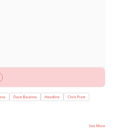
ana
Dave Bautista
Headline
Chris Pratt
See More