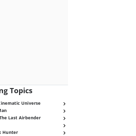
ng Topics
Cinematic Universe
Man
The Last Airbender
x Hunter