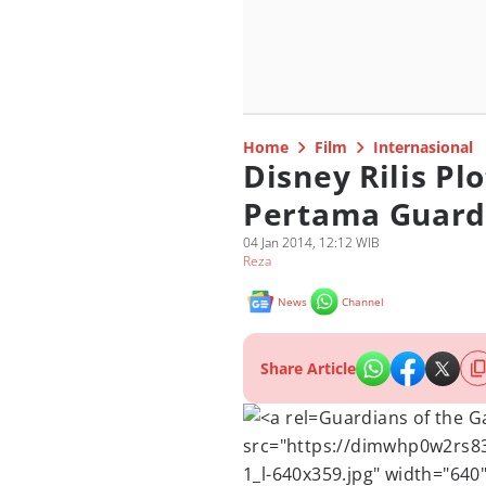
Home
Film
Internasional
Disney Rilis Pl
Pertama Guardi
04 Jan 2014, 12:12 WIB
Reza
News
Channel
Share Article
Guardians of the G
src="https://dimwhp0w2rs8
1_l-640x359.jpg" width="640