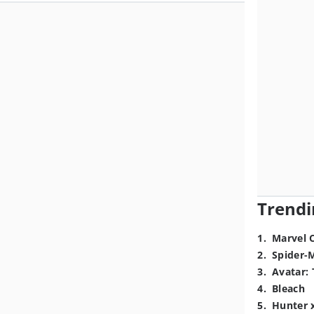
Trendi
1
.
Marvel 
2
.
Spider-
3
.
Avatar: 
4
.
Bleach
5
.
Hunter 