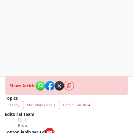
Share Article
Topics
disney
Star Wars Rebels
Comic-Con 2014
Editorial Team
Editor
Reza
Tonton lebih seru di