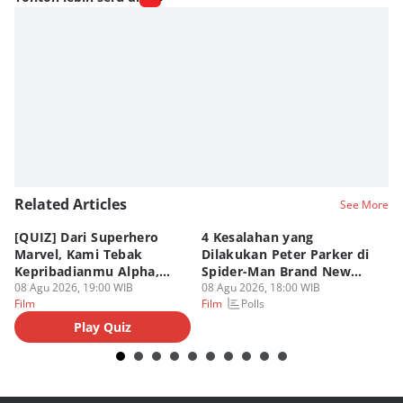
Related Articles
See More
[QUIZ] Dari Superhero
4 Kesalahan yang
4 
Marvel, Kami Tebak
Dilakukan Peter Parker di
Fa
Kepribadianmu Alpha,
Spider-Man Brand New
A
Beta, atau Omega
08 Agu 2026, 19:00 WIB
Day
08 Agu 2026, 18:00 WIB
08
Polls
Film
Film
Fi
Play Quiz