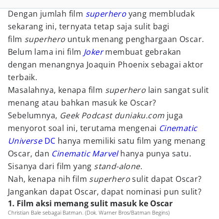
Dengan jumlah film
superhero
yang membludak
sekarang ini, ternyata tetap saja sulit bagi
film
superhero
untuk menang penghargaan Oscar.
Belum lama ini film
Joker
membuat gebrakan
dengan menangnya Joaquin Phoenix sebagai aktor
terbaik.
Masalahnya, kenapa film
superhero
lain sangat sulit
menang atau bahkan masuk ke Oscar?
Sebelumnya,
Geek Podcast duniaku.com
juga
menyorot soal ini, terutama mengenai
Cinematic
Universe
DC
hanya memiliki satu film yang menang
Oscar, dan
Cinematic Marvel
hanya punya satu.
Sisanya dari film yang
stand-alone
.
Nah, kenapa nih film
superhero
sulit dapat Oscar?
Jangankan dapat Oscar, dapat nominasi pun sulit?
1. Film aksi memang sulit masuk ke Oscar
Christian Bale sebagai Batman. (Dok. Warner Bros/Batman Begins)