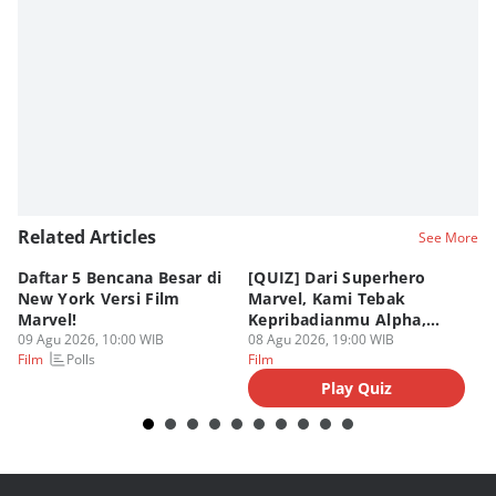
Editor
Fahrul Razi Uni Nurullah
Editor
Eddy Rusmanto
Related Articles
See More
Daftar 5 Bencana Besar di
[QUIZ] Dari Superhero
4 
New York Versi Film
Marvel, Kami Tebak
Di
Marvel!
Kepribadianmu Alpha,
S
09 Agu 2026, 10:00 WIB
Beta, atau Omega
08 Agu 2026, 19:00 WIB
D
08
Polls
Film
Film
Fi
Play Quiz