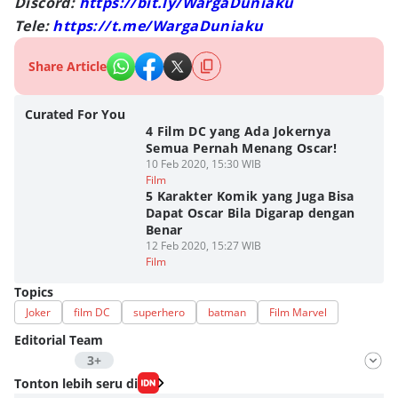
Discord:
https://bit.ly/WargaDuniaku
Tele:
https://t.me/WargaDuniaku
Share Article
Curated For You
4 Film DC yang Ada Jokernya
Semua Pernah Menang Oscar!
10 Feb 2020, 15:30 WIB
Film
5 Karakter Komik yang Juga Bisa
Dapat Oscar Bila Digarap dengan
Benar
12 Feb 2020, 15:27 WIB
Film
Topics
Joker
film DC
superhero
batman
Film Marvel
Editorial Team
3+
Editor
Tonton lebih seru di
Antonius Putu Satria