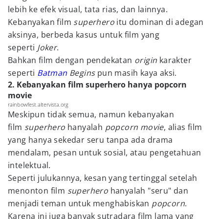
lebih ke efek visual, tata rias, dan lainnya.
Kebanyakan film
superhero
itu dominan di adegan
aksinya, berbeda kasus untuk film yang
seperti
Joker
.
Bahkan film dengan pendekatan
origin
karakter
seperti
Batman
Begins
pun masih kaya aksi.
2. Kebanyakan film superhero hanya popcorn
movie
rainbowfest.altervista.org
Meskipun tidak semua, namun kebanyakan
film
superhero
hanyalah
popcorn movie
, alias film
yang hanya sekedar seru tanpa ada drama
mendalam, pesan untuk sosial, atau pengetahuan
intelektual.
Seperti julukannya, kesan yang tertinggal setelah
menonton film
superhero
hanyalah "seru" dan
menjadi teman untuk menghabiskan
popcorn
.
Karena ini juga banyak sutradara film lama yang