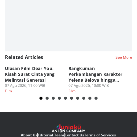
Related Articles
See More
Ulasan Film Dear You,
Rangkuman
T
Kisah Surat Cinta yang
Perkembangan Karakter
L
Melintasi Generasi
Yelena Belova hingga
de
07 Agu 2026, 11:00 WIB
Spider-Man BND
07 Agu 2026, 10:00 WIB
06
Film
Film
Fi
About Us
Editorial Team
Contact Us
Terms of Services