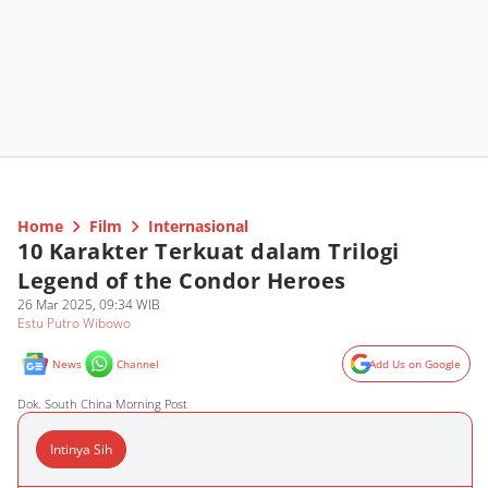
Home
Film
Internasional
10 Karakter Terkuat dalam Trilogi
Legend of the Condor Heroes
26 Mar 2025, 09:34 WIB
Estu Putro Wibowo
News
Channel
Add Us on Google
Dok. South China Morning Post
Intinya Sih