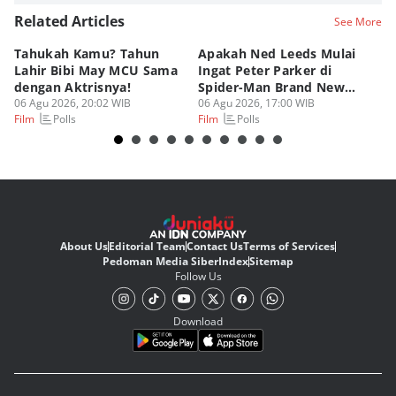
Related Articles
See More
Tahukah Kamu? Tahun
Apakah Ned Leeds Mulai
8 
Lahir Bibi May MCU Sama
Ingat Peter Parker di
Ta
dengan Aktrisnya!
Spider-Man Brand New
M
06 Agu 2026, 20:02 WIB
Day?
06 Agu 2026, 17:00 WIB
06
Polls
Polls
Film
Film
Fi
About Us
Editorial Team
Contact Us
Terms of Services
Pedoman Media Siber
Index
Sitemap
Follow Us
Download