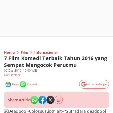
Home
Film
Internasional
7 Film Komedi Terbaik Tahun 2016 yang
Sempat Mengocok Perutmu
06 Des 2016, 19:00 WIB
Doni Jaelani
News
Channel
Add Us on Google
Share Article
Deadpool-Colossus.jpg" alt="Sutradara deadpool