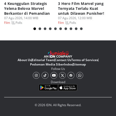
4 Keunggulan Strategis
3 Hero Film Marvel yang
Ul
Yelena Belova Marvel
Ternyata Terlalu Kuat
Ki
Berkantor di Pemandian
untuk Dilawan Punisher!
Me
07 Agu 2026, 14:00 WIB
07 Agu 2026, 12:00 WIB
07
Polls
Polls
Film
Film
Fi
About Us
Editorial Team
Contact Us
Terms of Services
Pedoman Media Siber
Index
Sitemap
Follow Us
Download
© 2026 IDN. All Rights Reserved.