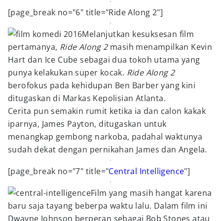
[page_break no="6" title="Ride Along 2"]
Melanjutkan kesuksesan film
pertamanya,
Ride Along 2
masih menampilkan Kevin
Hart dan Ice Cube sebagai dua tokoh utama yang
punya kelakukan super kocak.
Ride Along 2
berofokus pada kehidupan Ben Barber yang kini
ditugaskan di Markas Kepolisian Atlanta.
Cerita pun semakin rumit ketika ia dan calon kakak
iparnya, James Payton, ditugaskan untuk
menangkap gembong narkoba, padahal waktunya
sudah dekat dengan pernikahan James dan Angela.
[page_break no="7" title="
Central Intelligence
"]
Film yang masih hangat karena
baru saja tayang beberpa waktu lalu. Dalam film ini
Dwayne Johnson berperan sebagai Bob Stones atau