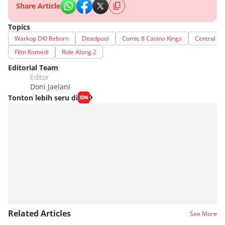
Share Article
Topics
Warkop DKI Reborn
Deadpool
Comic 8 Casino Kings
Central Int
Film Komedi
Ride Along 2
Editorial Team
Editor
Doni Jaelani
Tonton lebih seru di
Related Articles
See More