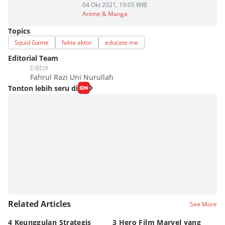
04 Okt 2021, 19:05 WIB
Anime & Manga
Topics
Squid Game
fakta aktor
educate me
Editorial Team
Editor
Fahrul Razi Uni Nurullah
Tonton lebih seru di
Related Articles
See More
4 Keunggulan Strategis
3 Hero Film Marvel yang
Ul