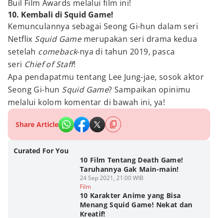
Buil Film Awards melalui film ini!
10. Kembali di Squid Game!
Kemunculannya sebagai Seong Gi-hun dalam seri
Netflix
Squid Game
merupakan seri drama kedua
setelah
comeback
-nya di tahun 2019, pasca
seri
Chief of Staff
!
Apa pendapatmu tentang Lee Jung-jae, sosok aktor
Seong Gi-hun
Squid Game
? Sampaikan opinimu
melalui kolom komentar di bawah ini, ya!
Share Article
Curated For You
10 Film Tentang Death Game!
Taruhannya Gak Main-main!
24 Sep 2021, 21:00 WIB
Film
10 Karakter Anime yang Bisa
Menang Squid Game! Nekat dan
Kreatif!