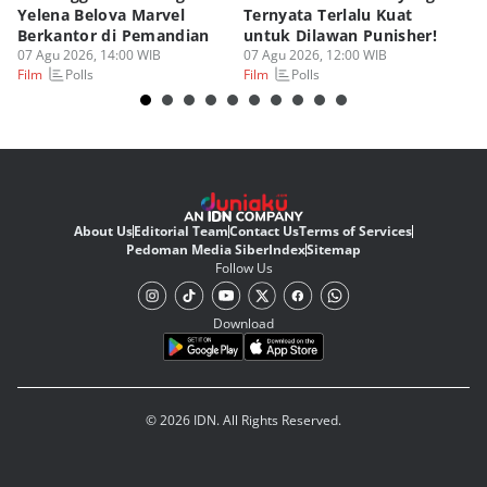
Yelena Belova Marvel
Ternyata Terlalu Kuat
Ki
Berkantor di Pemandian
untuk Dilawan Punisher!
Me
07 Agu 2026, 14:00 WIB
07 Agu 2026, 12:00 WIB
07
Polls
Polls
Film
Film
Fi
About Us
Editorial Team
Contact Us
Terms of Services
Pedoman Media Siber
Index
Sitemap
Follow Us
Download
© 2026 IDN. All Rights Reserved.