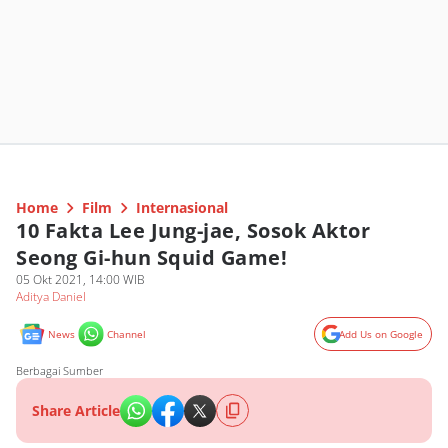
Home
Film
Internasional
10 Fakta Lee Jung-jae, Sosok Aktor
Seong Gi-hun Squid Game!
05 Okt 2021, 14:00 WIB
Aditya Daniel
News
Channel
Add Us on Google
Berbagai Sumber
Share Article