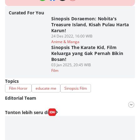
Curated For You
Sinopsis Doraemon: Nobita's
Treasure Island, Kisah Pulau Harta
Karun!
24 Des 2022, 16:00 WIB
Anime & Manga
Sinopsis The Karate Kid, Film
Keluarga yang Gak Pernah Bikin
Bosan!
03 Jan 2025, 20:45 WIB
Film
Topics
Film Horor
educate me
Sinopsis Film
Editorial Team
Editor
Tonton lebih seru di
Fahrul Razi Uni Nurullah
Editor
SEO Intern Duniaku