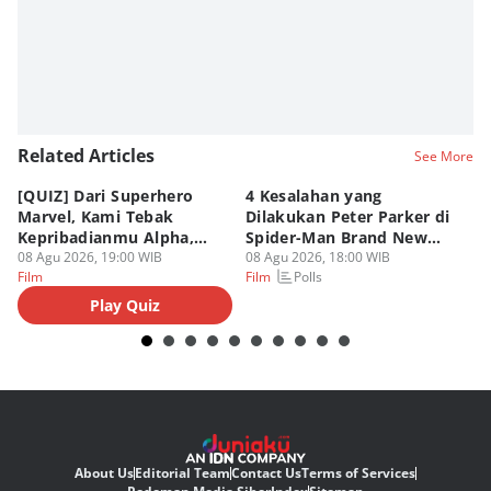
Related Articles
See More
[QUIZ] Dari Superhero
4 Kesalahan yang
4 
Marvel, Kami Tebak
Dilakukan Peter Parker di
Fa
Kepribadianmu Alpha,
Spider-Man Brand New
A
Beta, atau Omega
08 Agu 2026, 19:00 WIB
Day
08 Agu 2026, 18:00 WIB
08
Polls
Film
Film
Fi
Play Quiz
About Us
Editorial Team
Contact Us
Terms of Services