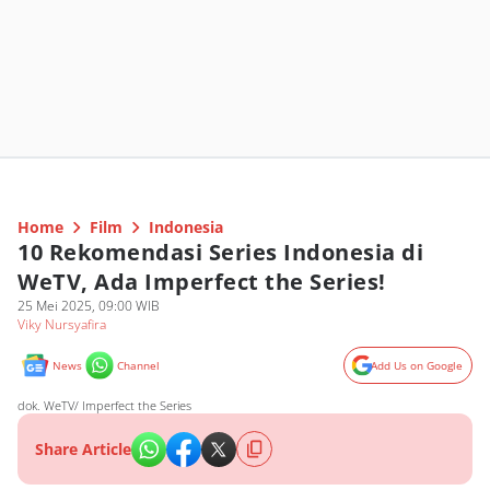
Home
Film
Indonesia
10 Rekomendasi Series Indonesia di
WeTV, Ada Imperfect the Series!
25 Mei 2025, 09:00 WIB
Viky Nursyafira
News
Channel
Add Us on Google
dok. WeTV/ Imperfect the Series
Share Article