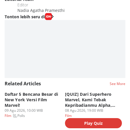
Editor
Nadia Agatha Pramesthi
Tonton lebih seru di
Related Articles
See More
Daftar 5 Bencana Besar di
[QUIZ] Dari Superhero
4 
New York Versi Film
Marvel, Kami Tebak
Di
Marvel!
Kepribadianmu Alpha,
S
09 Agu 2026, 10:00 WIB
Beta, atau Omega
08 Agu 2026, 19:00 WIB
D
08
Polls
Film
Film
Fi
Play Quiz