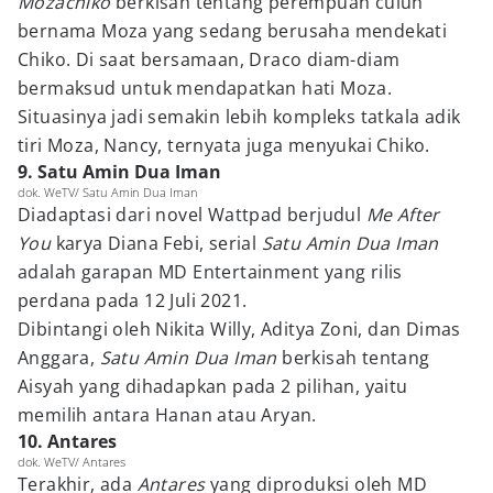
Mozachiko
berkisah tentang perempuan culun
bernama Moza yang sedang berusaha mendekati
Chiko. Di saat bersamaan, Draco diam-diam
bermaksud untuk mendapatkan hati Moza.
Situasinya jadi semakin lebih kompleks tatkala adik
tiri Moza, Nancy, ternyata juga menyukai Chiko.
9. Satu Amin Dua Iman
dok. WeTV/ Satu Amin Dua Iman
Diadaptasi dari novel Wattpad berjudul
Me After
You
karya Diana Febi, serial
Satu Amin Dua Iman
adalah garapan MD Entertainment yang rilis
perdana pada 12 Juli 2021.
Dibintangi oleh Nikita Willy, Aditya Zoni, dan Dimas
Anggara,
Satu Amin Dua Iman
berkisah tentang
Aisyah yang dihadapkan pada 2 pilihan, yaitu
memilih antara Hanan atau Aryan.
10. Antares
dok. WeTV/ Antares
Terakhir, ada
Antares
yang diproduksi oleh MD