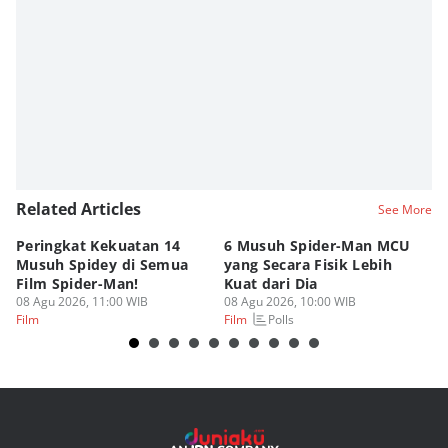
Editor
Agung Anggayuh Utomo Anggayuh Utomo
Related Articles
See More
Peringkat Kekuatan 14
6 Musuh Spider-Man MCU
4 
Musuh Spidey di Semua
yang Secara Fisik Lebih
Ye
Film Spider-Man!
Kuat dari Dia
B
08 Agu 2026, 11:00 WIB
08 Agu 2026, 10:00 WIB
07
Polls
Film
Film
Fi