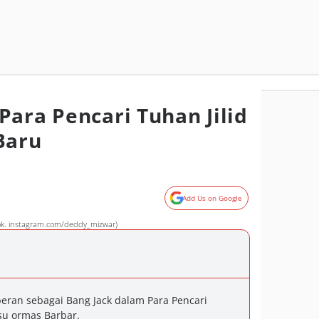
Para Pencari Tuhan Jilid
Baru
Add Us on Google
dok. instagram.com/deddy_mizwar)
eran sebagai Bang Jack dalam Para Pencari
su ormas Barbar.