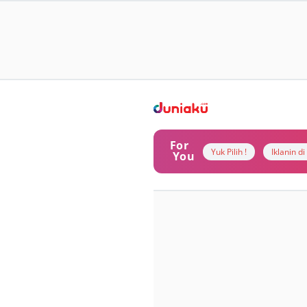
For
Yuk Pilih !
Iklanin d
You