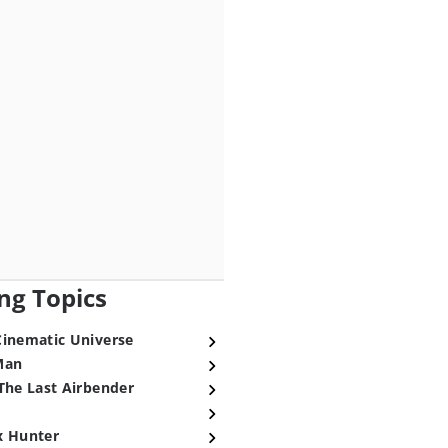
ng Topics
Cinematic Universe
Man
The Last Airbender
x Hunter