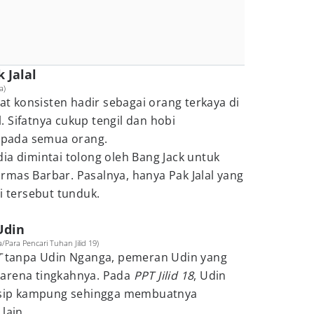
 Jalal
a)
uat konsisten hadir sebagai orang terkaya di
 Sifatnya cukup tengil dan hobi
pada semua orang.
ia dimintai tolong oleh Bang Jack untuk
mas Barbar. Pasalnya, hanya Pak Jalal yang
tersebut tunduk.
Udin
Para Pencari Tuhan Jilid 19)
T
tanpa Udin Nganga, pemeran Udin yang
karena tingkahnya. Pada
PPT Jilid 18
, Udin
ansip kampung sehingga membuatnya
lain.