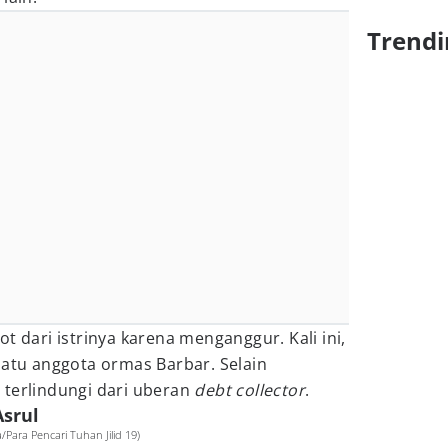
Trendi
t dari istrinya karena menganggur. Kali ini,
satu anggota ormas Barbar. Selain
 terlindungi dari uberan
debt collector
.
Asrul
/Para Pencari Tuhan Jilid 19)