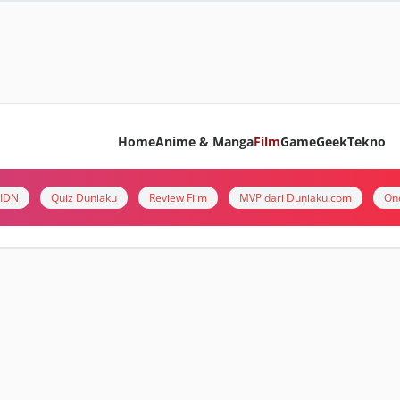
Home
Anime & Manga
Film
Game
Geek
Tekno
i IDN
Quiz Duniaku
Review Film
MVP dari Duniaku.com
On