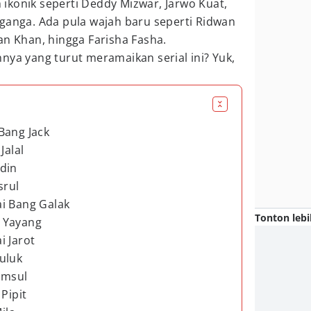
ikonik seperti Deddy Mizwar, Jarwo Kuat,
ganga. Ada pula wajah baru seperti Ridwan
an Khan, hingga Farisha Fasha.
nya yang turut meramaikan serial ini? Yuk,
Bang Jack
Jalal
din
srul
i Bang Galak
Tonton lebi
 Yayang
i Jarot
uluk
amsul
Pipit