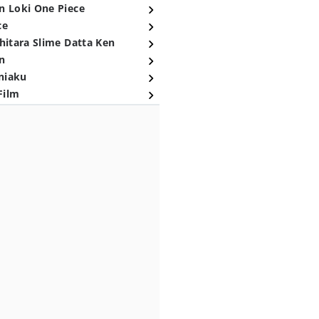
n Loki One Piece
ce
hitara Slime Datta Ken
n
niaku
Film