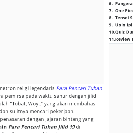
6
.
Pangera
7
.
One Pie
8
.
Tensei S
9
.
Upin Ipi
10
.
Quiz Du
11
.
Review 
netron religi legendaris
Para Pencari Tuhan
a pemirsa pada waktu sahur dengan jilid
dalah “Tobat, Woy..” yang akan membahas
dan sulitnya mencari pekerjaan.
penasaran dengan jajaran bintang yang
ain
Para Pencari Tuhan Jilid 19
di