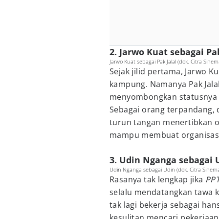
2. Jarwo Kuat sebagai Pak
Jarwo Kuat sebagai Pak Jalal (dok. Citra Sinem
Sejak jilid pertama, Jarwo K
kampung. Namanya Pak Jalal.
menyombongkan statusnya 
Sebagai orang terpandang, d
turun tangan menertibkan or
mampu membuat organisasi 
3. Udin Nganga sebagai 
Udin Nganga sebagai Udin (dok. Citra Sinema/
Rasanya tak lengkap jika
PP
selalu mendatangkan tawa 
tak lagi bekerja sebagai h
kesulitan mencari pekerjaan 