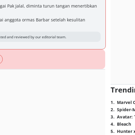
gai Pak Jalal, diminta turun tangan menertibkan
i anggota ormas Barbar setelah kesulitan
ted and reviewed by our editorial team.
Trendi
1
.
Marvel 
2
.
Spider-
3
.
Avatar: 
4
.
Bleach
5
.
Hunter 