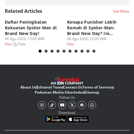
Related Articles
See More
Daftar Peningkatan
Kenapa Punisher Lebih
M
Kekuatan Spider-Man di
Ramah di Spider-Man:
Ke
Brand New Day!
Brand New Day? Ini
Pe
06 Agu 2026, 13:00 WIB
Teorinya
06 Agu 2026, 12:00 WIB
06
Polls
Film
Film
Fi
About Us
Editorial Team
Contact Us
Terms of Services
Pedoman Media Siber
Index
Sitemap
Follow Us
Download