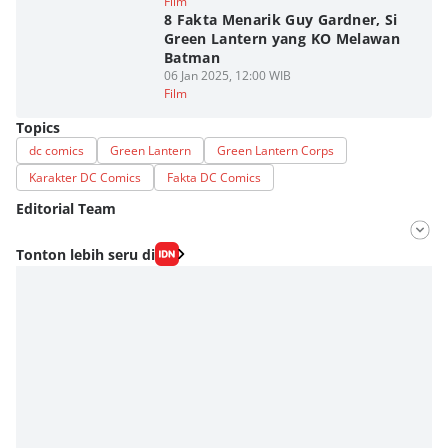
Film
8 Fakta Menarik Guy Gardner, Si
Green Lantern yang KO Melawan
Batman
06 Jan 2025, 12:00 WIB
Film
Topics
dc comics
Green Lantern
Green Lantern Corps
Karakter DC Comics
Fakta DC Comics
Editorial Team
Editor
Tonton lebih seru di
Fahrul Razi Uni Nurullah
Editor
Estu Putro Wibowo