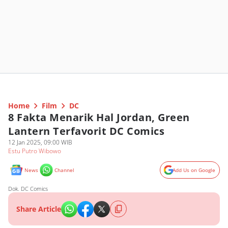
Home
Film
DC
8 Fakta Menarik Hal Jordan, Green
Lantern Terfavorit DC Comics
12 Jan 2025, 09:00 WIB
Estu Putro Wibowo
News
Channel
Add Us on Google
Dok. DC Comics
Share Article