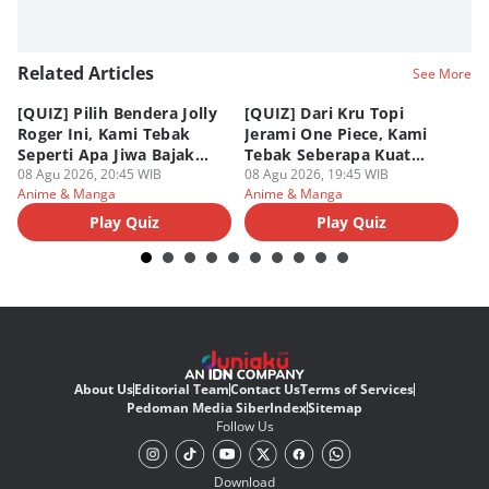
Related Articles
See More
[QUIZ] Pilih Bendera Jolly
[QUIZ] Dari Kru Topi
P
Roger Ini, Kami Tebak
Jerami One Piece, Kami
di
Seperti Apa Jiwa Bajak
Tebak Seberapa Kuat
K
Laut Dalam Dirimu
08 Agu 2026, 20:45 WIB
Mentalmu
08 Agu 2026, 19:45 WIB
08
Anime & Manga
Anime & Manga
An
Play Quiz
Play Quiz
About Us
Editorial Team
Contact Us
Terms of Services
Pedoman Media Siber
Index
Sitemap
Follow Us
Download