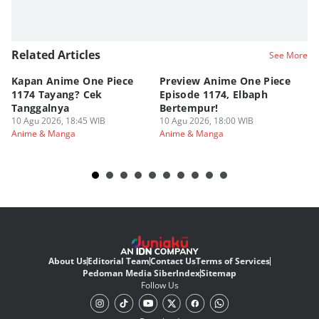
Related Articles
See More
Kapan Anime One Piece
Preview Anime One Piece
Ka
1174 Tayang? Cek
Episode 1174, Elbaph
Ri
Tanggalnya
Bertempur!
10
An
10 Agu 2026, 18:45 WIB
10 Agu 2026, 18:00 WIB
Anime & Manga
Anime & Manga
About Us
Editorial Team
Contact Us
Terms of Services
Pedoman Media Siber
Index
Sitemap
Follow Us