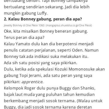
bertualang sendiri. Tapi Bonney tampaknya
bertualang sendirian sekarang. Jadi dia lebih
mungkin gabung Luffy.
2. Kalau Bonney gabung, peran dia apa?
Jewelry Bonney di One Piece 1060. (mangaplus.shueisha.co.jp/One Piece)
Oke, kita misalkan Bonney beneran gabung.
Terus peran dia apa?
Kalau Yamato dulu kan dia berpotensi menjadi
penulis catatan perjalanan, seperti Oden. Namun
Bonney tak ada indikasi suka melakukan itu.
Ada sih satu posisi yang saya pikirkan.
Dulu, ketika ada spekulasi Kozuki Momonosuke akan
gabung Topi Jerami, ada satu peran yang saya
pikirkan:
apprentice
.
Kelompok Roger dulu punya Buggy dan Shanks,
bajak laut muda yang puluhan tahun kemudian
berkembang menjadi sosok ternama. (Walau untuk
Buggy, dia jadi sosok ternama karena deretan