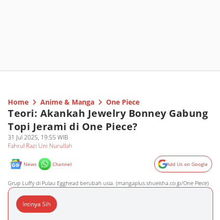
Home
Anime & Manga
One Piece
Teori: Akankah Jewelry Bonney Gabung
Topi Jerami di One Piece?
31 Jul 2025, 19:55 WIB
Fahrul Razi Uni Nurullah
News
Channel
Add Us on Google
Grup Luffy di Pulau Egghead berubah usia. (mangaplus.shueisha.co.jp/One Piece)
Intinya Sih