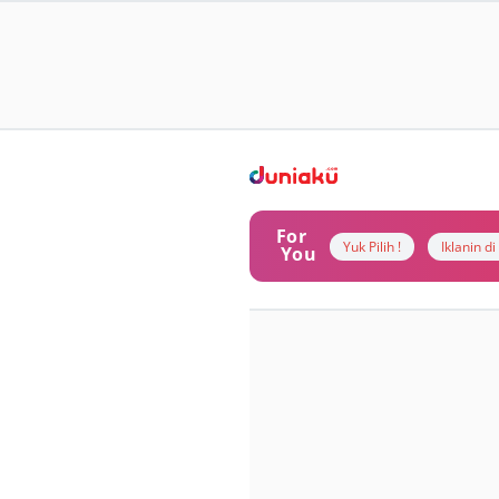
For
Yuk Pilih !
Iklanin d
You