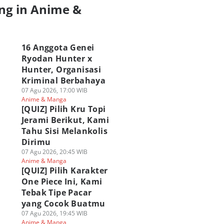
ng in Anime &
a
16 Anggota Genei
Ryodan Hunter x
Hunter, Organisasi
Kekuatan Nen
3 Kemungkinan
Kenapa Tusukan
ng Sederhana tapi
Peningkatan
Grimmjow Tak Bis
Kriminal Berbahaya
at di Hunter x
Kekuatan Loki di
Ditahan
07 Agu 2026, 17:00 WIB
nter!
One Piece! Bisa
Deathdealing Aski
Anime & Manga
 Agu 2026, 16:00 WIB
Lebih OP?
Bleach?
[QUIZ] Pilih Kru Topi
Polls
ime & Manga
07 Agu 2026, 09:00 WIB
06 Agu 2026, 19:00 WIB
Jerami Berikut, Kami
Polls
Anime & Manga
Anime & Manga
Tahu Sisi Melankolis
Dirimu
07 Agu 2026, 20:45 WIB
Anime & Manga
[QUIZ] Pilih Karakter
One Piece Ini, Kami
Tebak Tipe Pacar
yang Cocok Buatmu
07 Agu 2026, 19:45 WIB
Anime & Manga