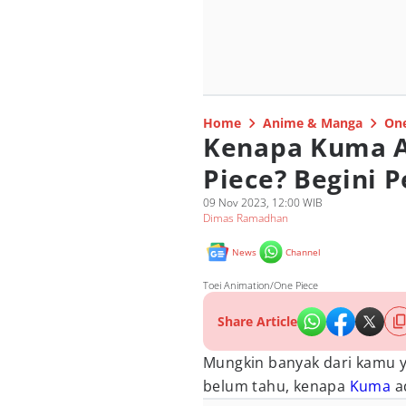
Home
Anime & Manga
One
Kenapa Kuma A
Piece? Begini 
09 Nov 2023, 12:00 WIB
Dimas Ramadhan
News
Channel
Toei Animation/One Piece
Share Article
Mungkin banyak dari kamu ya
belum tahu, kenapa
Kuma
a