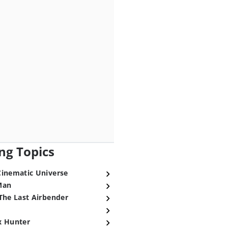
ng Topics
Cinematic Universe
Man
The Last Airbender
x Hunter