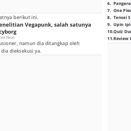
6
.
Pangera
7
.
One Pie
tnya berikut ini.
8
.
Tensei S
enelitian Vegapunk, salah satunya
9
.
Upin Ipi
cyborg
10
.
Quiz Du
One Piece)
11
.
Review 
sioner, namun dia ditangkap oleh
dia dieksekusi ya.