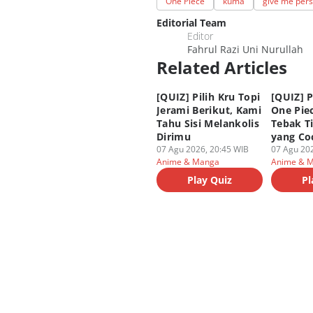
One Piece
kuma
give me pers
Editorial Team
Editor
Fahrul Razi Uni Nurullah
Related Articles
[QUIZ] Pilih Kru Topi
[QUIZ] P
Jerami Berikut, Kami
One Piec
Tahu Sisi Melankolis
Tebak T
Dirimu
yang Co
07 Agu 2026, 20:45 WIB
07 Agu 202
Anime & Manga
Anime & 
Play Quiz
Pl