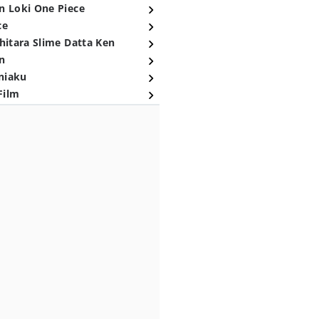
n Loki One Piece
ce
hitara Slime Datta Ken
n
niaku
Film