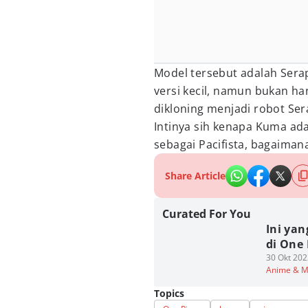
Model tersebut adalah Sera
versi kecil, namun bukan ha
dikloning menjadi robot Ser
Intinya sih kenapa Kuma ad
sebagai Pacifista, bagaima
Share Article
Curated For You
Ini ya
di One 
30 Okt 202
Anime & 
Topics