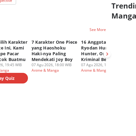
pective
Trendi
Mang
See More
ilih Karakter
7 Karakter One Piece
16 Anggota Genei
6 
e Ini, Kami
yang Haoshoku
Ryodan Hunter x
ya
ipe Pacar
Haki-nya Paling
Hunter, Organisasi
Ku
cok Buatmu
Mendekati Joy Boy
Kriminal Berbahaya
Hu
6, 19:45 WIB
07 Agu 2026, 18:00 WIB
07 Agu 2026, 17:00 WIB
07
Manga
Anime & Manga
Anime & Manga
An
ay Quiz