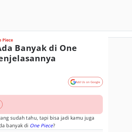
 Piece
da Banyak di One
Penjelasannya
Add Us on Google
ng sudah tahu, tapi bisa jadi kamu juga
da banyak di
One Piece
?