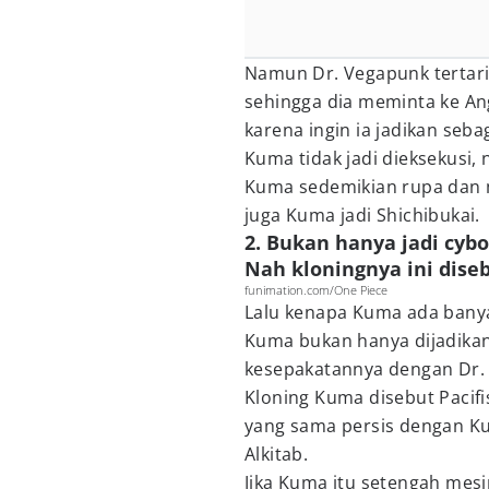
Namun Dr. Vegapunk tertarik
sehingga dia meminta ke An
karena ingin ia jadikan seba
Kuma tidak jadi dieksekusi
Kuma sedemikian rupa dan m
juga Kuma jadi Shichibukai.
2. Bukan hanya jadi cybo
Nah kloningnya ini diseb
funimation.com/One Piece
Lalu kenapa Kuma ada bany
Kuma bukan hanya dijadikan 
kesepakatannya dengan Dr.
Kloning Kuma disebut Pacifi
yang sama persis dengan 
Alkitab.
Jika Kuma itu setengah mesi