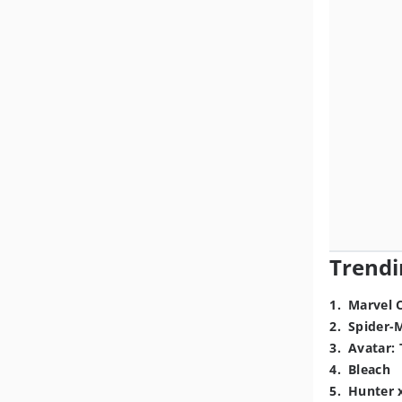
Trendi
1
.
Marvel 
2
.
Spider-
3
.
Avatar: 
4
.
Bleach
5
.
Hunter 