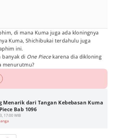
phim, di mana Kuma juga ada kloningnya
nya Kuma, Shichibukai terdahulu juga
aphim ini.
a banyak di
One Piece
karena dia dikloning
na menurutmu?
ng Menarik dari Tangan Kebebasan Kuma
Piece Bab 1096
3, 17:00 WIB
Manga