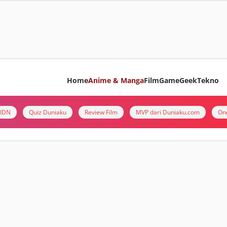
Home
Anime & Manga
Film
Game
Geek
Tekno
i IDN
Quiz Duniaku
Review Film
MVP dari Duniaku.com
On