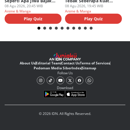
Seperti Apa Jiwa Bajak
Tebak Seberapa Kuat
K
Laut Dalam Dirimu
08 Agu 2026, 20:45 WIB
Mentalmu
08 Agu 2026, 19:45 WIB
08
Anime & Manga
Anime & Manga
An
Play Quiz
Play Quiz
About Us
Editorial Team
Contact Us
Terms of Services
Pedoman Media Siber
Index
Sitemap
Follow Us
Download
© 2026 IDN. All Rights Reserved.