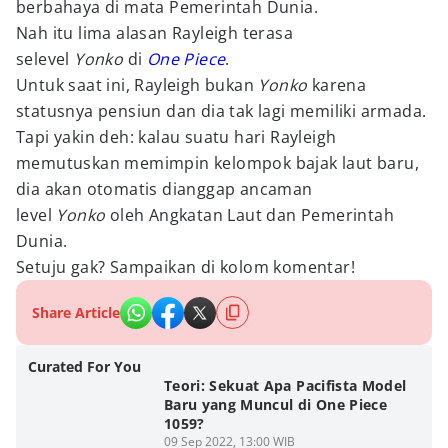
berbahaya di mata Pemerintah Dunia.
Nah itu lima alasan Rayleigh terasa
selevel
Yonko
di
One Piece
.
Untuk saat ini, Rayleigh bukan
Yonko
karena
statusnya pensiun dan dia tak lagi memiliki armada.
Tapi yakin deh: kalau suatu hari Rayleigh
memutuskan memimpin kelompok bajak laut baru,
dia akan otomatis dianggap ancaman
level
Yonko
oleh Angkatan Laut dan Pemerintah
Dunia.
Setuju gak? Sampaikan di kolom komentar!
Share Article
Curated For You
Teori: Sekuat Apa Pacifista Model
Baru yang Muncul di One Piece
1059?
09 Sep 2022, 13:00 WIB