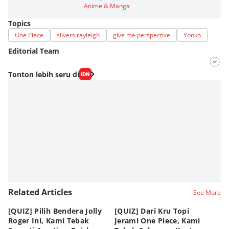
Anime & Manga
Topics
One Piece
silvers rayleigh
give me perspective
Yonko
Editorial Team
Editor
Tonton lebih seru di
Fahrul Razi Uni Nurullah
Editor
Fahreza Murnanda
Related Articles
See More
[QUIZ] Pilih Bendera Jolly
[QUIZ] Dari Kru Topi
P
Roger Ini, Kami Tebak
Jerami One Piece, Kami
di