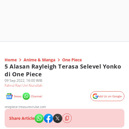
Home
Anime & Manga
One Piece
5 Alasan Rayleigh Terasa Selevel Yonko
di One Piece
09 Sep 2022, 16:00 WIB
Fahrul Razi Uni Nurullah
News
Channel
Add Us on Google
onepiece-treasurecruise.com
Share Article