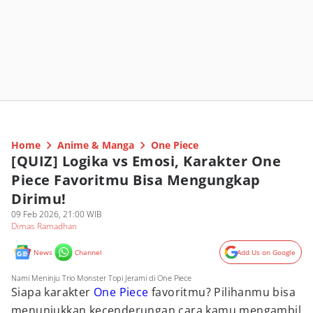
Home
Anime & Manga
One Piece
[QUIZ] Logika vs Emosi, Karakter One
Piece Favoritmu Bisa Mengungkap
Dirimu!
09 Feb 2026, 21:00 WIB
Dimas Ramadhan
News
Channel
Add Us on Google
Nami Meninju Trio Monster Topi Jerami di One Piece
Siapa karakter
One Piece
favoritmu? Pilihanmu bisa
menunjukkan kecenderungan cara kamu mengambil