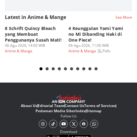
Latest in Anime & Mange
See More
8 Schrift Quincy Bleach
4 Keunggulan Yami Yami
Ka
yang Membuat
no Mi Dibanding Haki di
Hu
Penggunanya Susah Mati!
One Piece!
Ka
06 Agu 2026, 14:00 WIB
06 Agu 2026, 11:00 WIB
06
Polls
Anime & Manga
Anime & Manga
An
About Us
Editorial Team
Contact Us
Terms of Services
Pedoman Media Siber
Index
Sitemap
Follow Us
Download