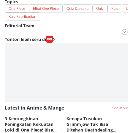
Topics
One Piece
Elbaf One Piece
Quiz Duniaku
Quiz
Kuis
kuis
Kuis Kepribadian
Editorial Team
Editor
Tonton lebih seru di
Lea Lyliana
Editor
Fahrul Razi Uni Nurullah
Latest in Anime & Mange
See More
3 Kemungkinan
Kenapa Tusukan
8 
Peningkatan Kekuatan
Grimmjow Tak Bisa
C
Loki di One Piece! Bisa
Ditahan Deathdealing
(d