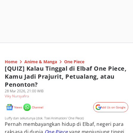
Home
Anime & Manga
One Piece
[QUIZ] Kalau Tinggal di Elbaf One Piece,
Kamu Jadi Prajurit, Petualang, atau
Penonton?
28 Mar 2026, 21:00 WIB
Viky Nursyafira
News
Channel
Add Us on Google
Luffy dan sekutunya (dok. Toei Animation/ One Piece)
Pernah membayangkan hidup di Elbaf, negeri para
raksasa di dunia
One Piece
yang menjunjung tinggi