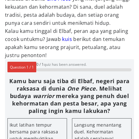
kekuatan dan kehormatan? Di sana, duel adalah
tradisi, pesta adalah budaya, dan setiap orang
punya cara sendiri untuk menikmati hidup.
Kalau kamu tinggal di Elbaf, peran apa yang paling
cocok untukmu? Jawab
kuis
berikut dan temukan
apakah kamu seorang prajurit, petualang, atau
justru penonton!
0
/
1
quiz has been answered.
Question
1
/
1
Kamu baru saja tiba di Elbaf, negeri para
raksasa di dunia
One Piece
. Melihat
budaya
warrior
mereka yang penuh duel
kehormatan dan pesta besar, apa yang
paling ingin kamu lakukan?
Ikut latihan tempur
Langsung menantang
bersama para raksasa
duel. Kehormatan
untuk membuktikan
adalah segalanya!