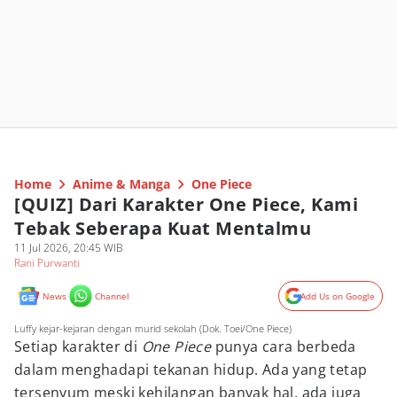
Home
Anime & Manga
One Piece
[QUIZ] Dari Karakter One Piece, Kami
Tebak Seberapa Kuat Mentalmu
11 Jul 2026, 20:45 WIB
Rani Purwanti
News
Channel
Add Us on Google
Luffy kejar-kejaran dengan murid sekolah (Dok. Toei/One Piece)
Setiap karakter di
One Piece
punya cara berbeda
dalam menghadapi tekanan hidup. Ada yang tetap
tersenyum meski kehilangan banyak hal, ada juga