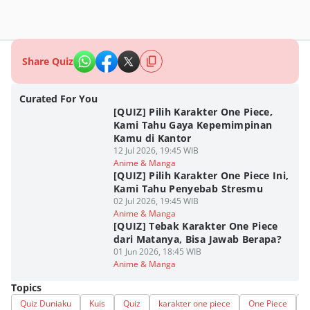
Share Quiz
Curated For You
[QUIZ] Pilih Karakter One Piece,
Kami Tahu Gaya Kepemimpinan
Kamu di Kantor
12 Jul 2026, 19:45 WIB
Anime & Manga
[QUIZ] Pilih Karakter One Piece Ini,
Kami Tahu Penyebab Stresmu
02 Jul 2026, 19:45 WIB
Anime & Manga
[QUIZ] Tebak Karakter One Piece
dari Matanya, Bisa Jawab Berapa?
01 Jun 2026, 18:45 WIB
Anime & Manga
Topics
Quiz Duniaku
Kuis
Quiz
karakter one piece
One Piece
K