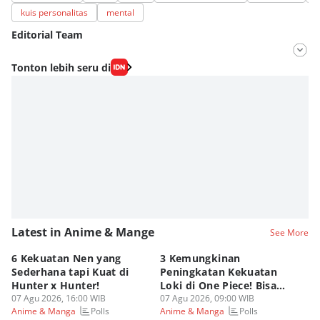
kuis personalitas
mental
Editorial Team
Editor
Tonton lebih seru di
Lea Lyliana
Editor
Fahrul Razi Uni Nurullah
Latest in Anime & Mange
See More
6 Kekuatan Nen yang
3 Kemungkinan
K
Sederhana tapi Kuat di
Peningkatan Kekuatan
G
Hunter x Hunter!
Loki di One Piece! Bisa
Di
07 Agu 2026, 16:00 WIB
Lebih OP?
07 Agu 2026, 09:00 WIB
As
06
Polls
Polls
Anime & Manga
Anime & Manga
An