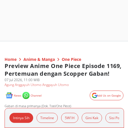
Home
Anime & Manga
One Piece
Preview Anime One Piece Episode 1169,
Pertemuan dengan Scopper Gaban!
07 Jul 2026, 11:00 WIB
Agung Anggayuh Utomo Anggayuh Utomo
News
Channel
Add Us on Google
Gaban di masa primanya (Dok. Toei/One Piece)
Intinya Sih
Timeline
5W1H
Gini Kak
Sisi Positif