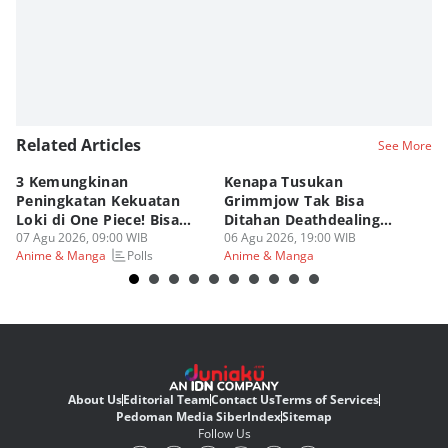
Related Articles
See More
3 Kemungkinan
Kenapa Tusukan
8 
Peningkatan Kekuatan
Grimmjow Tak Bisa
C
Loki di One Piece! Bisa
Ditahan Deathdealing
(d
Lebih OP?
07 Agu 2026, 09:00 WIB
Askin Bleach?
06 Agu 2026, 19:00 WIB
06
Polls
Anime & Manga
Anime & Manga
An
About Us
Editorial Team
Contact Us
Terms of Services
Pedoman Media Siber
Index
Sitemap
Follow Us