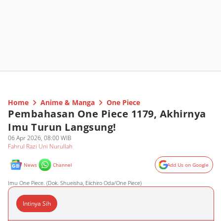
Home
Anime & Manga
One Piece
Pembahasan One Piece 1179, Akhirnya
Imu Turun Langsung!
06 Apr 2026, 08:00 WIB
Fahrul Razi Uni Nurullah
News
Channel
Add Us on Google
Imu One Piece. (Dok. Shueisha, Eiichiro Oda/One Piece)
Intinya Sih