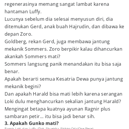
regenerasinya memang sangat lambat karena
hantaman Luffy.
Lucunya sebelum dia selesai menyusun diri, dia
ditemukan Gerd, anak buah Hajrudin, dan dibawa ke
depan Zoro.
Goldberg, rekan Gerd, juga membawa jantung
mekanik Sommers. Zoro berpikir kalau dihancurkan
akankah Sommers mati?
Sommers langsung panik menandakan itu bisa saja
benar.
Apakah berarti semua Kesatria Dewa punya jantung
mekanik begini?
Dan apakah Harald bisa mati lebih karena serangan
Loki dulu menghancurkan sekalian jantung Harald?
Mengingat betapa kuatnya ayunan Ragnir plus
sambaran petir... itu bisa jadi benar sih.
3. Apakah Gunko mati?
Ragnir, Loki, dan Luffy. (Dok. Shueisha, Eiichiro Oda/One Piece)