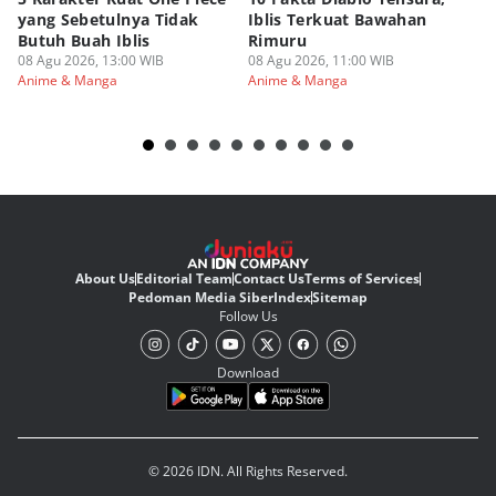
yang Sebetulnya Tidak
Iblis Terkuat Bawahan
An
Butuh Buah Iblis
Rimuru
Ar
08 Agu 2026, 13:00 WIB
08 Agu 2026, 11:00 WIB
08
Anime & Manga
Anime & Manga
An
About Us
Editorial Team
Contact Us
Terms of Services
Pedoman Media Siber
Index
Sitemap
Follow Us
Download
© 2026 IDN. All Rights Reserved.