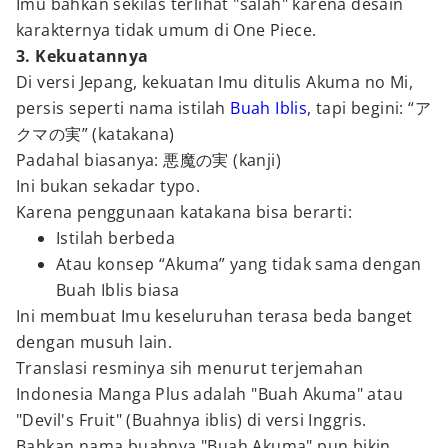
Imu bahkan sekilas terlihat "salah" karena desain
karakternya tidak umum di One Piece.
3. Kekuatannya
Di versi Jepang, kekuatan Imu ditulis Akuma no Mi,
persis seperti nama istilah
Buah Iblis
, tapi begini: “ア
クマの実” (katakana)
Padahal biasanya: 悪魔の実 (kanji)
Ini bukan sekadar typo.
Karena penggunaan katakana bisa berarti:
Istilah berbeda
Atau konsep “Akuma” yang tidak sama dengan
Buah Iblis biasa
Ini membuat Imu keseluruhan terasa beda banget
dengan musuh lain.
Translasi resminya sih menurut terjemahan
Indonesia Manga Plus adalah "Buah Akuma" atau
"Devil's Fruit" (Buahnya iblis) di versi Inggris.
Bahkan nama buahnya "Buah Akuma" pun bikin