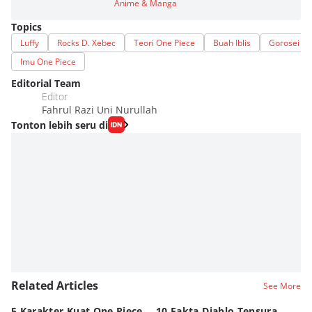
Anime & Manga
Topics
Luffy
Rocks D. Xebec
Teori One Piece
Buah Iblis
Gorosei
Imu One Piece
Editorial Team
Editor
Fahrul Razi Uni Nurullah
Tonton lebih seru di
Related Articles
See More
5 Karakter Kuat One Piece
10 Fakta Diablo Tensura,
Be