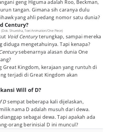
nangani geng Higuma adalah Roo, Beckman,
 turun tangan. Gimana sih caranya dulu
ihawk yang ahli pedang nomor satu dunia?
id Century?
 (Dok. Shueisha, Toei Animation/One Piece)
kut
Void Century
terungkap, sampai mereka
 diduga mengetahuinya. Tapi kenapa?
Century
sebenarnya alasan dunia One
rang?
ng Great Kingdom, kerajaan yang runtuh di
ang terjadi di Great Kingdom akan
ikansi Will of D?
f D
sempat beberapa kali dijelaskan,
milik nama D adalah musuh dari dewa.
 dianggap sebagai dewa. Tapi apakah ada
ng-orang berinisial D ini muncul?