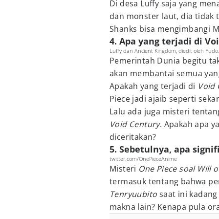
Di desa Luffy saja yang me
dan monster laut, dia tidak
Shanks bisa mengimbangi M
4. Apa yang terjadi di Vo
Luffy dan Ancient Kingdom, diedit oleh Fudo.
Pemerintah Dunia begitu ta
akan membantai semua yang
Apakah yang terjadi di
Void 
Piece jadi ajaib seperti seka
Lalu ada juga misteri tenta
Void Century
. Apakah apa y
diceritakan?
5. Sebetulnya, apa signif
twitter.com/OnePieceAnime
Misteri
One Piece soal Will o
termasuk tentang bahwa pe
Tenryuubito
saat ini kadang
makna lain? Kenapa pula ora