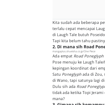
Kita sudah ada beberapa pe
terlalu cepat mencapai Laug
di Laugh Tale butuh Poseidon
Tapi kita belum tahu pastiny
2. Di mana sih Road Pon
mangaplus.shueisha.co.jp/One Piece
Ada empat
Road Poneglyph
Pose menuju ke Laugh Tale
kepingan koordinat dari e
Satu
Poneglyph
ada di Zou, 
di Wano, tapi satunya lagi d
Dulu sih ada
Road Ponegly
tidak ada ketika Topi Jeram
mana?
3. Gimana sih kemampua