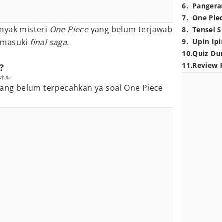
6
.
Pangera
7
.
One Pie
nyak misteri
One Piece
yang belum terjawab
8
.
Tensei S
emasuki
final saga
.
9
.
Upin Ipi
10
.
Quiz Du
11
.
Review 
?
ンネル
yang belum terpecahkan ya soal One Piece