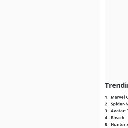
Trendi
1
.
Marvel 
2
.
Spider-
3
.
Avatar: 
4
.
Bleach
5
.
Hunter 