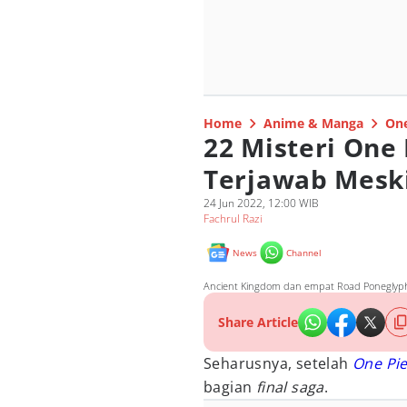
Home
Anime & Manga
One
22 Misteri One
Terjawab Meski
24 Jun 2022, 12:00 WIB
Fachrul Razi
News
Channel
Ancient Kingdom dan empat Road Poneglyph.
Share Article
Seharusnya, setelah
One Pi
bagian
final saga
.