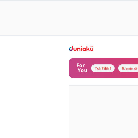
For
Yuk Pilih !
Iklanin d
You