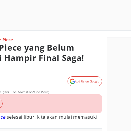
 Piece
 Piece yang Belum
 Hampir Final Saga!
Add Us on Google
 (Dok. Toei Animation/One Piece)
ece
selesai libur, kita akan mulai memasuki