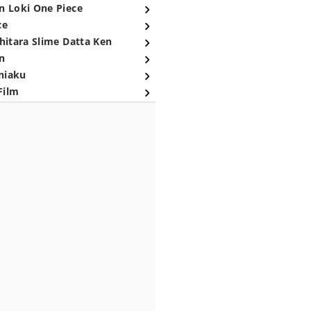
n Loki One Piece
ce
hitara Slime Datta Ken
n
niaku
Film