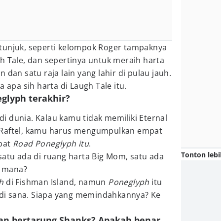
tunjuk, seperti kelompok Roger tampaknya
h Tale, dan sepertinya untuk meraih harta
 dan satu raja lain yang lahir di pulau jauh.
a apa sih harta di Laugh Tale itu.
eglyph terakhir?
di dunia. Kalau kamu tidak memiliki Eternal
/Raftel, kamu harus mengumpulkan empat
mpat
Road Poneglyph itu
.
Tonton lebi
satu ada di ruang harta Big Mom, satu ada
i mana?
ph
di Fishman Island, namun
Poneglyph
itu
i di sana. Siapa yang memindahkannya? Ke
n bertarung Shanks? Apakah benar