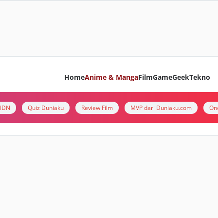
Home
Anime & Manga
Film
Game
Geek
Tekno
i IDN
Quiz Duniaku
Review Film
MVP dari Duniaku.com
On