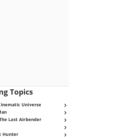
ng Topics
Cinematic Universe
Man
The Last Airbender
x Hunter