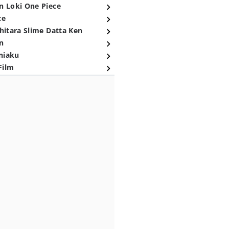
n Loki One Piece
ce
hitara Slime Datta Ken
n
niaku
Film