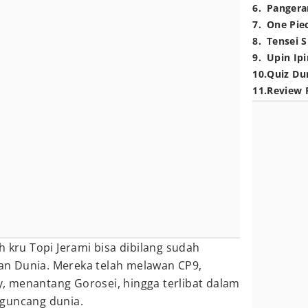
6
.
Pangera
7
.
One Pie
8
.
Tensei S
9
.
Upin Ipi
10
.
Quiz Du
11
.
Review 
ruh kru Topi Jerami bisa dibilang sudah
n Dunia. Mereka telah melawan CP9,
 menantang Gorosei, hingga terlibat dalam
gguncang dunia.