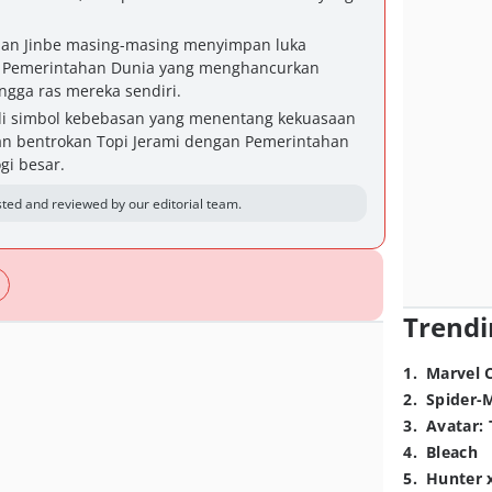
 dan Jinbe masing-masing menyimpan luka
 Pemerintahan Dunia yang menghancurkan
ingga ras mereka sendiri.
adi simbol kebebasan yang menentang kekuasaan
an bentrokan Topi Jerami dengan Pemerintahan
gi besar.
ted and reviewed by our editorial team.
Trendi
1
.
Marvel 
2
.
Spider-
3
.
Avatar: 
4
.
Bleach
5
.
Hunter 