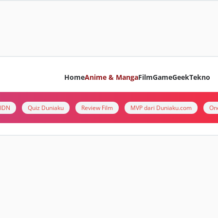
Home
Anime & Manga
Film
Game
Geek
Tekno
i IDN
Quiz Duniaku
Review Film
MVP dari Duniaku.com
On