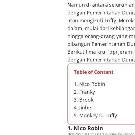
Namun di antara seluruh an
dengan Pemerintahan Dunia
atau mengikuti Luffy. Mereka
dalam, mulai dari kehilanga
hingga orang-orang yang me
dibangun Pemerintahan Dun
Berikut lima kru Topi Jeram
dengan Pemerintahan Dunia
Table of Content
1. Nico Robin
2. Franky
3. Brook
4. Jinbe
5. Monkey D. Luffy
1. Nico Robin
Nico Robin saat di Ohara (x.com/OnePieceAn