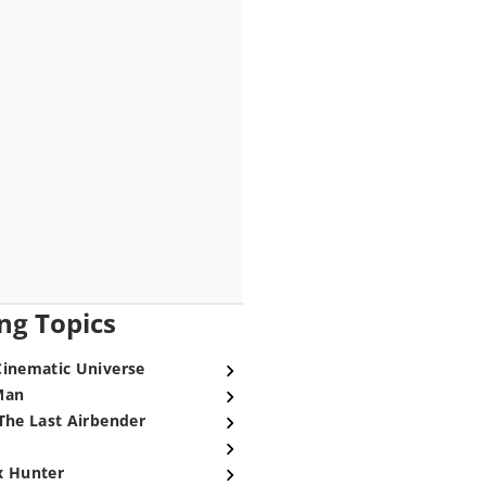
ng Topics
Cinematic Universe
Man
The Last Airbender
x Hunter