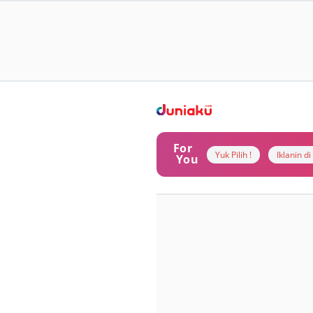
For
Yuk Pilih !
Iklanin d
You