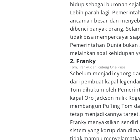
hidup sebagai buronan sejak
Lebih parah lagi, Pemerint
ancaman besar dan menyeb
dibenci banyak orang. Sela
tidak bisa mempercayai siap
Pemerintahan Dunia bukan s
melainkan soal kehidupan ya
2. Franky
Tom, Franky, dan Iceberg One Piece
Sebelum menjadi cyborg dan
dari pembuat kapal legendar
Tom dihukum oleh Pemerin
kapal Oro Jackson milik Rog
membangun Puffing Tom da
tetap menjadikannya target.
Franky menyaksikan sendiri
sistem yang korup dan diman
tidak mampu menyelamatkan