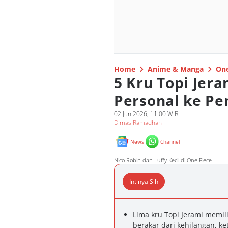
Home
Anime & Manga
One
5 Kru Topi Jer
Personal ke Pe
02 Jun 2026, 11:00 WIB
Dimas Ramadhan
News
Channel
Nico Robin dan Luffy Kecil di One Piece
Intinya Sih
Lima kru Topi Jerami memil
berakar dari kehilangan, ke