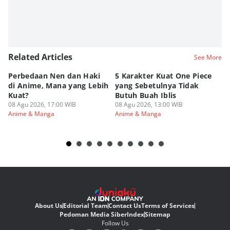
Related Articles
See More
Perbedaan Nen dan Haki
5 Karakter Kuat One Piece
10
di Anime, Mana yang Lebih
yang Sebetulnya Tidak
Ib
Kuat?
Butuh Buah Iblis
R
08 Agu 2026, 17:00 WIB
08 Agu 2026, 13:00 WIB
08
Anime & Manga
Anime & Manga
An
About Us
Editorial Team
Contact Us
Terms of Services
Pedoman Media Siber
Index
Sitemap
Follow Us