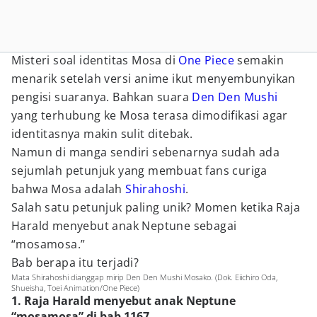
Misteri soal identitas Mosa di
One Piece
semakin
menarik setelah versi anime ikut menyembunyikan
pengisi suaranya. Bahkan suara
Den Den Mushi
yang terhubung ke Mosa terasa dimodifikasi agar
identitasnya makin sulit ditebak.
Namun di manga sendiri sebenarnya sudah ada
sejumlah petunjuk yang membuat fans curiga
bahwa Mosa adalah
Shirahoshi
.
Salah satu petunjuk paling unik? Momen ketika Raja
Harald menyebut anak Neptune sebagai
“mosamosa.”
Bab berapa itu terjadi?
Mata Shirahoshi dianggap mirip Den Den Mushi Mosako. (Dok. Eiichiro Oda,
Shueisha, Toei Animation/One Piece)
1. Raja Harald menyebut anak Neptune
“mosamosa” di bab 1167