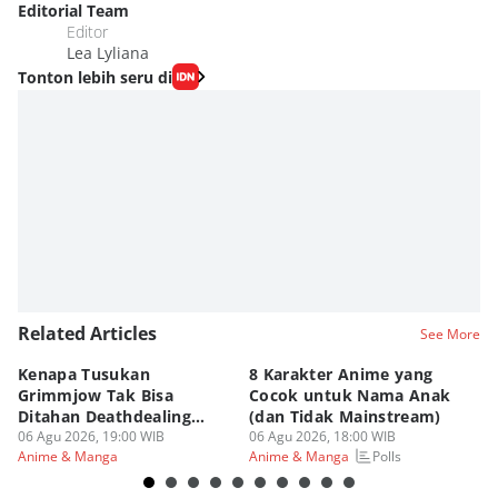
Editorial Team
Editor
Lea Lyliana
Tonton lebih seru di
Related Articles
See More
Kenapa Tusukan
8 Karakter Anime yang
4
Grimmjow Tak Bisa
Cocok untuk Nama Anak
B
Ditahan Deathdealing
(dan Tidak Mainstream)
Te
Askin Bleach?
06 Agu 2026, 19:00 WIB
06 Agu 2026, 18:00 WIB
06
Polls
Anime & Manga
Anime & Manga
An