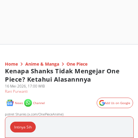
Home
Anime & Manga
One Piece
Kenapa Shanks Tidak Mengejar One
Piece? Ketahui Alasannnya
16 Mei 2026, 17:00 WIB
Rani Purwanti
News
Channel
Add Us on Google
potret Shanks (x.com/OnePieceAnime)
Intinya Sih