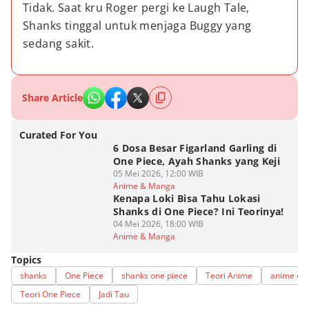
Tidak. Saat kru Roger pergi ke Laugh Tale, 
Shanks tinggal untuk menjaga Buggy yang 
sedang sakit.
Share Article
Curated For You
6 Dosa Besar Figarland Garling di
One Piece, Ayah Shanks yang Keji
05 Mei 2026, 12:00 WIB
Anime & Manga
Kenapa Loki Bisa Tahu Lokasi
Shanks di One Piece? Ini Teorinya!
04 Mei 2026, 18:00 WIB
Anime & Manga
Topics
shanks
One Piece
shanks one piece
Teori Anime
anime one
Teori One Piece
Jadi Tau