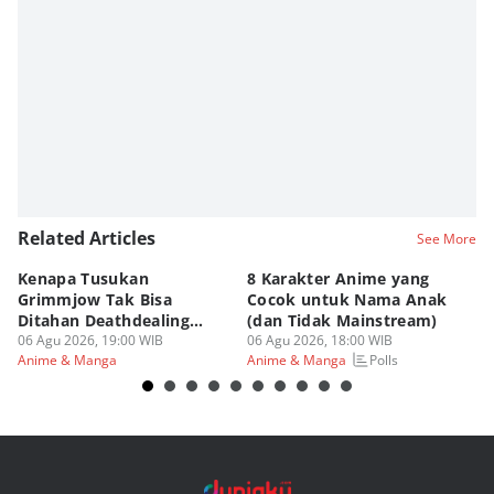
Related Articles
See More
Kenapa Tusukan
8 Karakter Anime yang
4
Grimmjow Tak Bisa
Cocok untuk Nama Anak
B
Ditahan Deathdealing
(dan Tidak Mainstream)
Te
Askin Bleach?
06 Agu 2026, 19:00 WIB
06 Agu 2026, 18:00 WIB
06
Polls
Anime & Manga
Anime & Manga
An