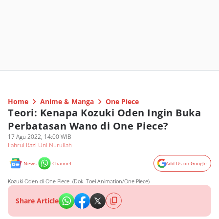
Home
Anime & Manga
One Piece
Teori: Kenapa Kozuki Oden Ingin Buka
Perbatasan Wano di One Piece?
17 Agu 2022, 14:00 WIB
Fahrul Razi Uni Nurullah
News
Channel
Add Us on Google
Kozuki Oden di One Piece. (Dok. Toei Animation/One Piece)
Share Article