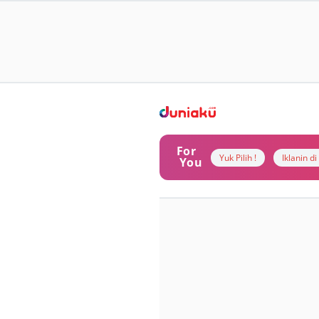
For
Yuk Pilih !
Iklanin d
You