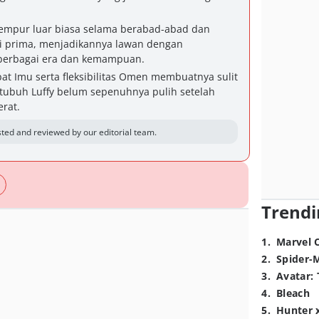
empur luar biasa selama berabad-abad dan
i prima, menjadikannya lawan dengan
 berbagai era dan kemampuan.
t Imu serta fleksibilitas Omen membuatnya sulit
i tubuh Luffy belum sepenuhnya pulih setelah
rat.
ted and reviewed by our editorial team.
Trendi
1
.
Marvel 
2
.
Spider-
3
.
Avatar: 
4
.
Bleach
5
.
Hunter 