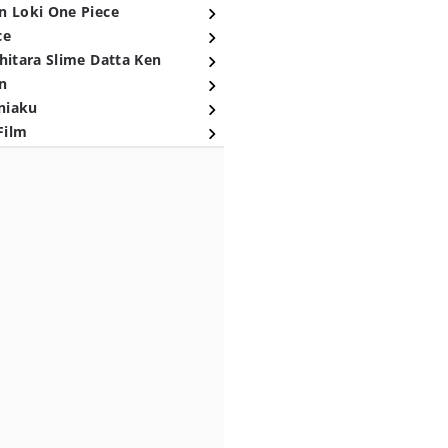
n Loki One Piece
ce
hitara Slime Datta Ken
n
niaku
Film