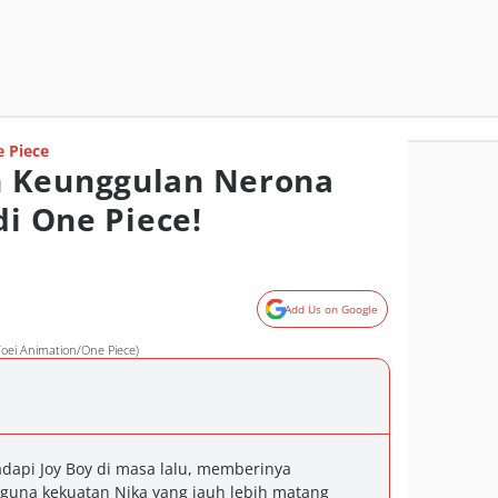
 Piece
 Keunggulan Nerona
di One Piece!
Add Us on Google
 Toei Animation/One Piece)
api Joy Boy di masa lalu, memberinya
una kekuatan Nika yang jauh lebih matang