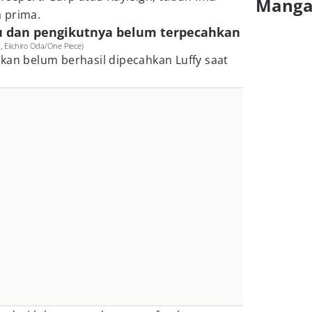
Mang
 prima.
mu dan pengikutnya belum terpecahkan
 Eiichiro Oda/One Piece)
kan belum berhasil dipecahkan Luffy saat