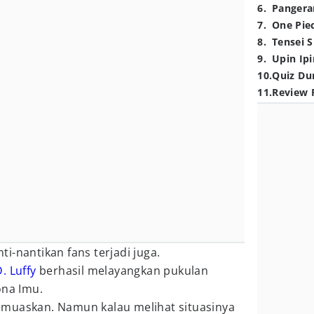
6
.
Pangera
7
.
One Pie
8
.
Tensei S
9
.
Upin Ipi
10
.
Quiz Du
11
.
Review 
i-nantikan fans terjadi juga.
. Luffy
berhasil melayangkan pukulan
ona Imu.
muaskan. Namun kalau melihat situasinya