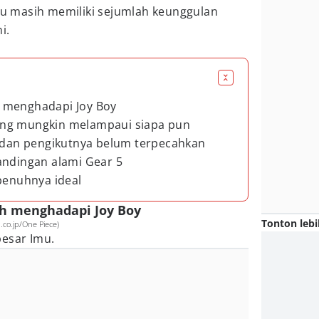
Imu masih memiliki sejumlah keunggulan
i.
 menghadapi Joy Boy
ang mungkin melampaui siapa pun
u dan pengikutnya belum terpecahkan
andingan alami Gear 5
epenuhnya ideal
h menghadapi Joy Boy
Tonton lebi
co.jp/One Piece)
besar Imu.