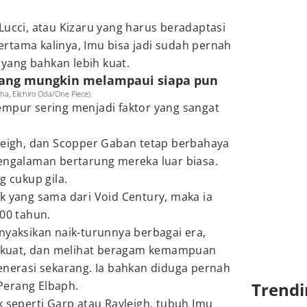
Lucci, atau Kizaru yang harus beradaptasi
rtama kalinya, Imu bisa jadi sudah pernah
ang bahkan lebih kuat.
yang mungkin melampaui siapa pun
a, Eiichiro Oda/One Piece)
empur sering menjadi faktor yang sangat
yleigh, dan Scopper Gaban tetap berbahaya
pengalaman bertarung mereka luar biasa.
g cukup gila.
k yang sama dari Void Century, maka ia
800 tahun.
nyaksikan naik-turunnya berbagai era,
kuat, dan melihat beragam kemampuan
enerasi sekarang. Ia bahkan diduga pernah
Perang Elbaph.
Trendi
k seperti Garp atau Rayleigh, tubuh Imu