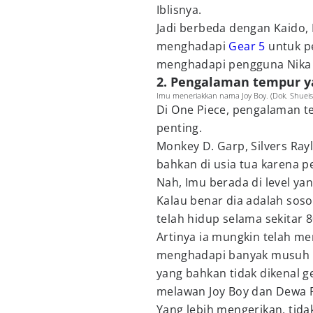
Iblisnya.
Jadi berbeda dengan Kaido, 
menghadapi
Gear 5
untuk pe
menghadapi pengguna Nika y
2. Pengalaman tempur 
Imu meneriakkan nama Joy Boy. (Dok. Shueish
Di One Piece, pengalaman t
penting.
Monkey D. Garp, Silvers Ra
bahkan di usia tua karena 
Nah, Imu berada di level yan
Kalau benar dia adalah soso
telah hidup selama sekitar 
Artinya ia mungkin telah me
menghadapi banyak musuh 
yang bahkan tidak dikenal g
melawan Joy Boy dan Dewa 
Yang lebih mengerikan, tida