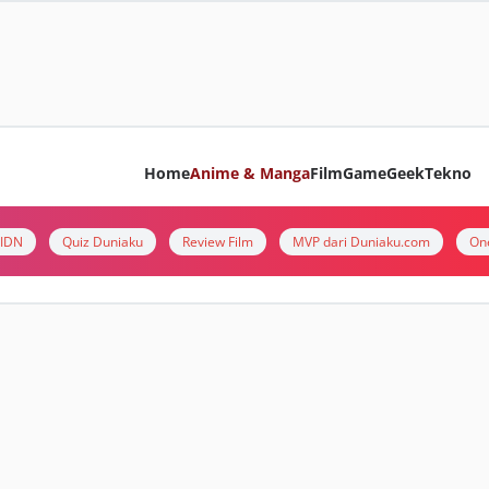
Home
Anime & Manga
Film
Game
Geek
Tekno
i IDN
Quiz Duniaku
Review Film
MVP dari Duniaku.com
On