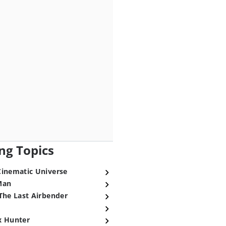
ng Topics
Cinematic Universe
Man
The Last Airbender
x Hunter