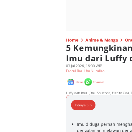
Home
Anime & Manga
One
5 Kemungkinan
Imu dari Luffy 
03 Jul 2026, 16:00 WIB
Fahrul Razi Uni Nurullah
News
Channel
Luffy dan Imu. (Dok. Shueisha, Eiichiro Oda,
Intinya Sih
Imu diduga pernah menghad
pengalaman melawan pengg