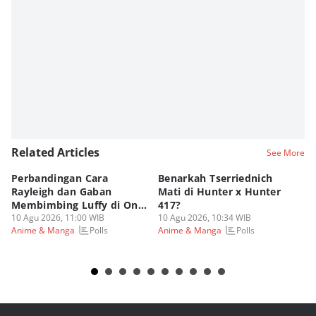
Related Articles
See More
Perbandingan Cara
Benarkah Tserriednich
Sc
Rayleigh dan Gaban
Mati di Hunter x Hunter
Se
Membimbing Luffy di One
417?
N
Piece!
10 Agu 2026, 11:00 WIB
10 Agu 2026, 10:34 WIB
10
Polls
Polls
Anime & Manga
Anime & Manga
An