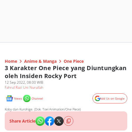
Home
Anime & Manga
One Piece
3 Karakter One Piece yang Diuntungkan
oleh Insiden Rocky Port
12 Sep 2022, 08:00 WIB
Fahrul Razi Uni Nurullah
News
Channel
Add Us on Google
Koby dan Kurohige. (Dok. Toei Animation/One Piece)
Share Article