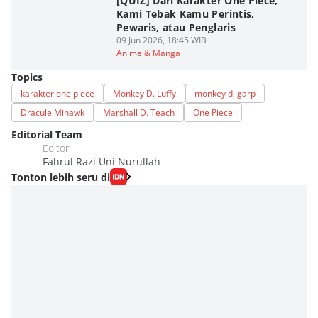
[QUIZ] Dari Karakter One Piece,
Kami Tebak Kamu Perintis,
Pewaris, atau Penglaris
09 Jun 2026, 18:45 WIB
Anime & Manga
Topics
karakter one piece
Monkey D. Luffy
monkey d. garp
Dracule Mihawk
Marshall D. Teach
One Piece
Editorial Team
Editor
Fahrul Razi Uni Nurullah
Tonton lebih seru di