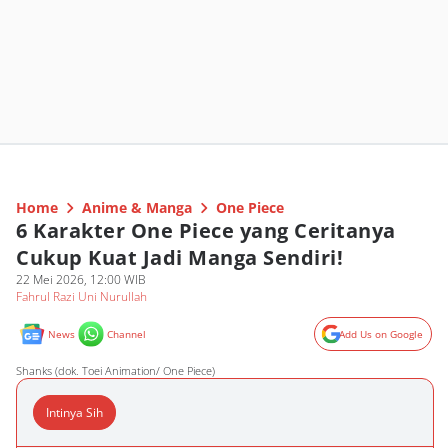
Home
Anime & Manga
One Piece
6 Karakter One Piece yang Ceritanya
Cukup Kuat Jadi Manga Sendiri!
22 Mei 2026, 12:00 WIB
Fahrul Razi Uni Nurullah
News
Channel
Add Us on Google
Shanks (dok. Toei Animation/ One Piece)
Intinya Sih