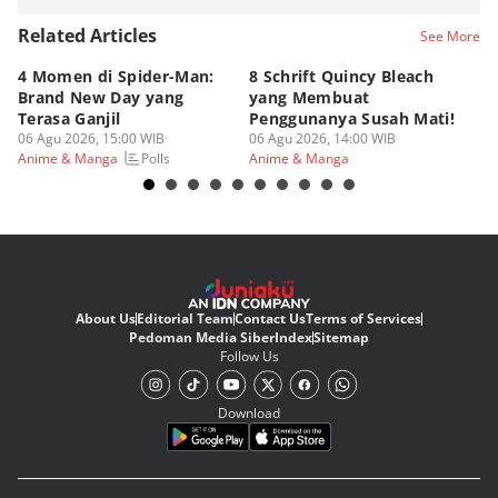
Related Articles
See More
4 Momen di Spider-Man:
8 Schrift Quincy Bleach
4
Brand New Day yang
yang Membuat
no
Terasa Ganjil
Penggunanya Susah Mati!
On
06 Agu 2026, 15:00 WIB
06 Agu 2026, 14:00 WIB
06
Polls
Anime & Manga
Anime & Manga
An
About Us
Editorial Team
Contact Us
Terms of Services
Pedoman Media Siber
Index
Sitemap
Follow Us
Download