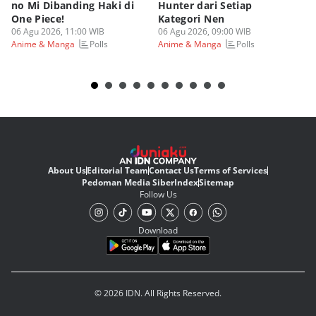
no Mi Dibanding Haki di
Hunter dari Setiap
As
One Piece!
Kategori Nen
Be
06 Agu 2026, 11:00 WIB
06 Agu 2026, 09:00 WIB
05
Polls
Polls
Anime & Manga
Anime & Manga
An
About Us
Editorial Team
Contact Us
Terms of Services
Pedoman Media Siber
Index
Sitemap
Follow Us
Download
© 2026 IDN. All Rights Reserved.