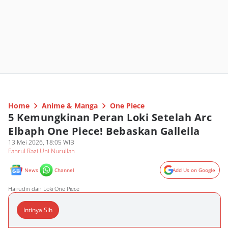
Home
Anime & Manga
One Piece
5 Kemungkinan Peran Loki Setelah Arc
Elbaph One Piece! Bebaskan Galleila
13 Mei 2026, 18:05 WIB
Fahrul Razi Uni Nurullah
News
Channel
Add Us on Google
Hajrudin dan Loki One Piece
Intinya Sih