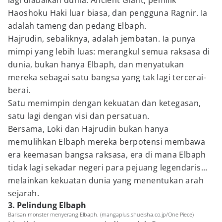
lagi diabaikan dunia: Ancient Giant, pemilik
Haoshoku Haki luar biasa, dan pengguna Ragnir. Ia
adalah tameng dan pedang Elbaph.
Hajrudin, sebaliknya, adalah jembatan. Ia punya
mimpi yang lebih luas: merangkul semua raksasa di
dunia, bukan hanya Elbaph, dan menyatukan
mereka sebagai satu bangsa yang tak lagi tercerai-
berai.
Satu memimpin dengan kekuatan dan ketegasan,
satu lagi dengan visi dan persatuan.
Bersama, Loki dan Hajrudin bukan hanya
memulihkan Elbaph mereka berpotensi membawa
era keemasan bangsa raksasa, era di mana Elbaph
tidak lagi sekadar negeri para pejuang legendaris…
melainkan kekuatan dunia yang menentukan arah
sejarah.
3. Pelindung Elbaph
Barisan monster menyerang Elbaph. (mangaplus.shueisha.co.jp/One Piece)