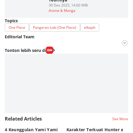
30 Des 2025, 14:00 WIB
Anime & Manga
Topics
One Piece
Pangeran Loki (One Piece)
elbaph
Editorial Team
Editor
Tonton lebih seru di
Fahrul Razi Uni Nurullah
Editor
Eddy Rusmanto
Related Articles
See More
4 Keunggulan Yami Yami
Karakter Terkuat Hunter x
5 