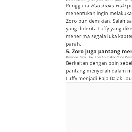
Pengguna
Haoshoku Haki
pu
menentukan ingin melakukan
Zoro pun demikian. Salah s
yang diderita Luffy yang di
menerima segala luka kapte
parah.
5. Zoro juga pantang m
Roronoa Zoro (Dok. Toei Animation/One Piece
Berkaitan dengan poin sebe
pantang menyerah dalam me
Luffy menjadi Raja Bajak Lau