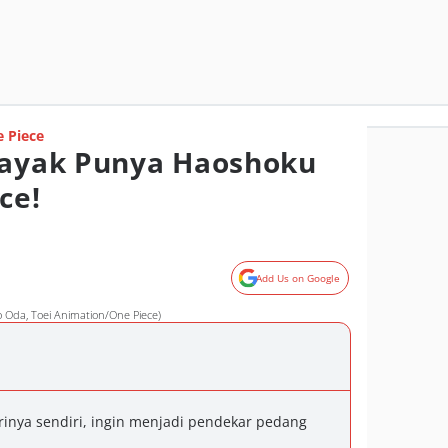
 Piece
Layak Punya Haoshoku
ce!
Add Us on Google
ro Oda, Toei Animation/One Piece)
rinya sendiri, ingin menjadi pendekar pedang