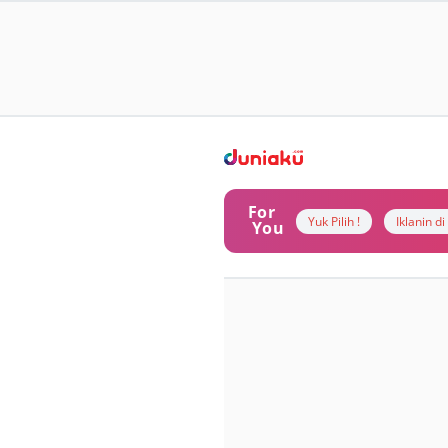
For
Yuk Pilih !
Iklanin d
You