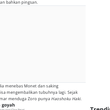
tan bahkan pingsan.
ia menebas Monet dan saking
bisa mengembalikan tubuhnya lagi. Sejak
mar menduga Zoro punya
Haoshoku Haki
.
h goyah
Trendi
Animation/One Piece)