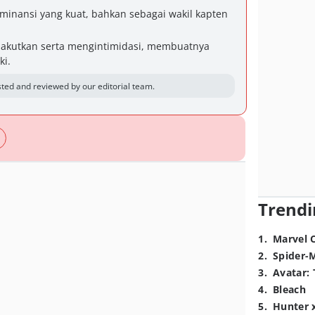
minansi yang kuat, bahkan sebagai wakil kapten
akutkan serta mengintimidasi, membuatnya
ki.
ted and reviewed by our editorial team.
Trendi
1
.
Marvel 
2
.
Spider-
3
.
Avatar: 
4
.
Bleach
5
.
Hunter 