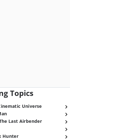
ng Topics
Cinematic Universe
Man
The Last Airbender
x Hunter