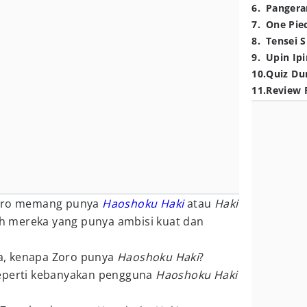
6
.
Pangera
7
.
One Pie
8
.
Tensei S
9
.
Upin Ipi
10
.
Quiz Du
11
.
Review 
Zoro memang punya
Haoshoku Haki
atau
Haki
leh mereka yang punya ambisi kuat dan
a, kenapa Zoro punya
Haoshoku Haki
?
seperti kebanyakan pengguna
Haoshoku Haki