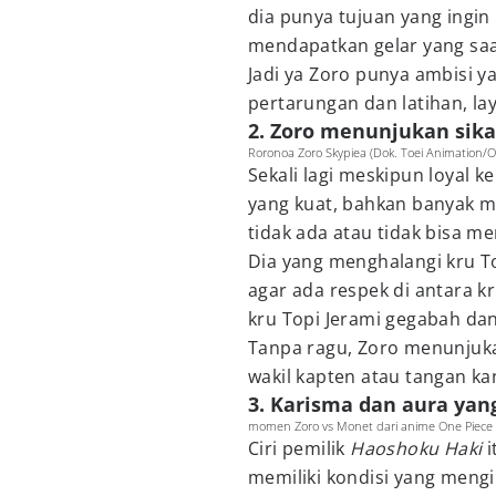
dia punya tujuan yang ingin 
mendapatkan gelar yang saa
Jadi ya Zoro punya ambisi ya
pertarungan dan latihan, l
2. Zoro menunjukan sik
Roronoa Zoro Skypiea (Dok. Toei Animation/O
Sekali lagi meskipun loyal 
yang kuat, bahkan banyak mo
tidak ada atau tidak bisa m
Dia yang menghalangi kru T
agar ada respek di antara k
kru Topi Jerami gegabah dan
Tanpa ragu, Zoro menunjuk
wakil kapten atau tangan ka
3. Karisma dan aura ya
momen Zoro vs Monet dari anime One Piece E
Ciri pemilik
Haoshoku Haki
memiliki kondisi yang meng