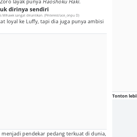
n Zoro layak punya
Haoshoku Haki
.
uk dirinya sendiri
s Mihawk sangat dinantikan. (Pinterest/ace_onpu D)
 loyal ke Luffy, tapi dia juga punya ambisi
Tonton lebi
 menjadi pendekar pedang terkuat di dunia,