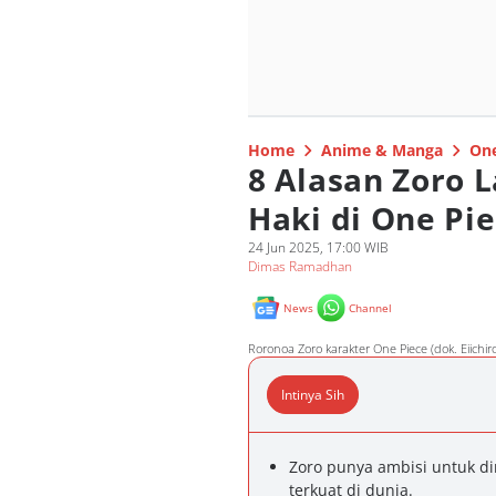
Home
Anime & Manga
One
8 Alasan Zoro 
Haki di One Pie
24 Jun 2025, 17:00 WIB
Dimas Ramadhan
News
Channel
Roronoa Zoro karakter One Piece (dok. Eiichi
Intinya Sih
Zoro punya ambisi untuk di
terkuat di dunia.