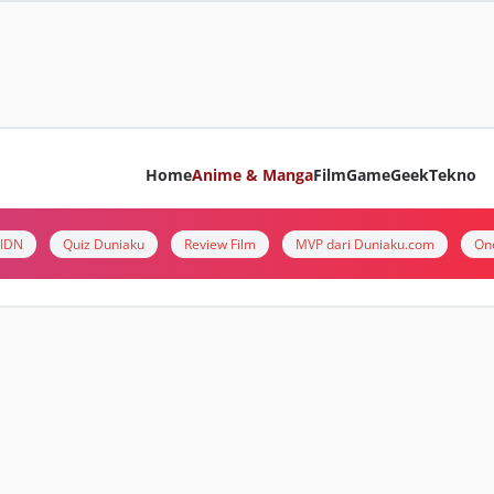
Home
Anime & Manga
Film
Game
Geek
Tekno
i IDN
Quiz Duniaku
Review Film
MVP dari Duniaku.com
On