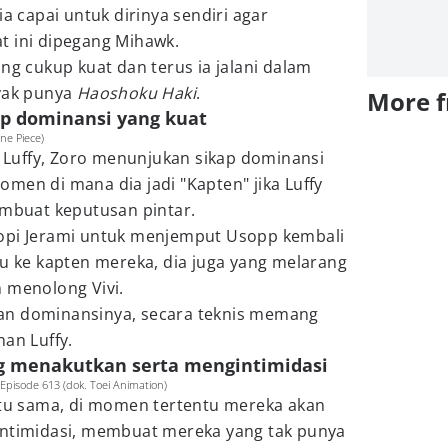
ia capai untuk dirinya sendiri agar
t ini dipegang Mihawk.
ng cukup kuat dan terus ia jalani dalam
ayak punya
Haoshoku Haki
.
More 
ap dominansi yang kuat
ne Piece)
ke Luffy, Zoro menunjukan sikap dominansi
men di mana dia jadi "Kapten" jika Luffy
embuat keputusan pintar.
opi Jerami untuk menjemput Usopp kembali
ru ke kapten mereka, dia juga yang melarang
 menolong Vivi.
an dominansinya, secara teknis memang
nan Luffy.
ng menakutkan serta mengintimidasi
pisode 613 (dok. Toei Animation)
itu sama, di momen tertentu mereka akan
intimidasi, membuat mereka yang tak punya