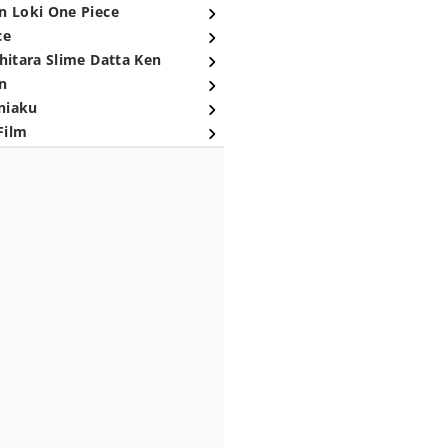
n Loki One Piece
ce
hitara Slime Datta Ken
n
niaku
Film