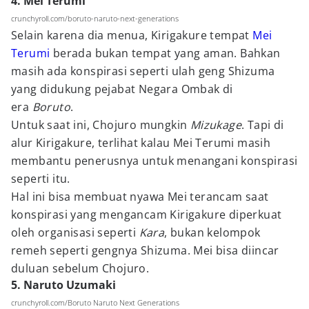
4. Mei Terumi
crunchyroll.com/boruto-naruto-next-generations
Selain karena dia menua, Kirigakure tempat
Mei
Terumi
berada bukan tempat yang aman. Bahkan
masih ada konspirasi seperti ulah geng Shizuma
yang didukung pejabat Negara Ombak di
era
Boruto
.
Untuk saat ini, Chojuro mungkin
Mizukage
. Tapi di
alur Kirigakure, terlihat kalau Mei Terumi masih
membantu penerusnya untuk menangani konspirasi
seperti itu.
Hal ini bisa membuat nyawa Mei terancam saat
konspirasi yang mengancam Kirigakure diperkuat
oleh organisasi seperti
Kara
, bukan kelompok
remeh seperti gengnya Shizuma. Mei bisa diincar
duluan sebelum Chojuro.
5. Naruto Uzumaki
crunchyroll.com/Boruto Naruto Next Generations