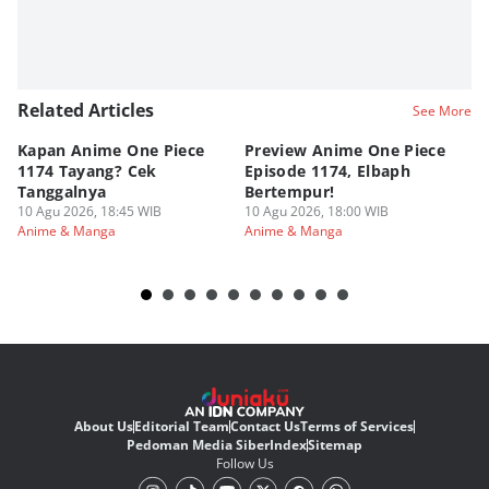
Related Articles
See More
Kapan Anime One Piece
Preview Anime One Piece
Ka
1174 Tayang? Cek
Episode 1174, Elbaph
Ri
Tanggalnya
Bertempur!
10
An
10 Agu 2026, 18:45 WIB
10 Agu 2026, 18:00 WIB
Anime & Manga
Anime & Manga
About Us
Editorial Team
Contact Us
Terms of Services
Pedoman Media Siber
Index
Sitemap
Follow Us