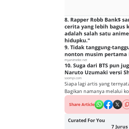
8. Rapper Robb Bank$ s
cerita yang lebih bagus 
adalah salah satu anime
hidupku."
9. Tidak tanggung-tang
nonton musim pertama 
myanimelist.net
10. Suga dari BTS pun ju
Naruto Uzumaki versi S
soompi.com
Siapa lagi artis yang terny
Bagikan namanya melalui ko
Share Article
Curated For You
7 Juru