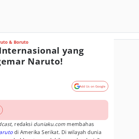
uto & Boruto
i Internasional yang
gemar Naruto!
Add Us on Google
dcast
, redaksi
duniaku.com
membahas
aruto
di Amerika Serikat. Di wilayah dunia