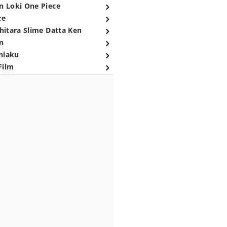
n Loki One Piece
ce
hitara Slime Datta Ken
n
niaku
Film