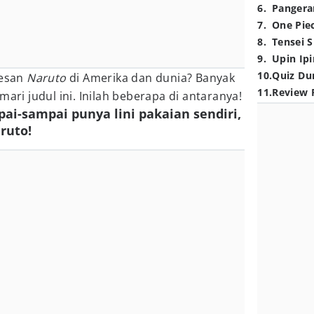
6
.
Pangera
7
.
One Pie
8
.
Tensei S
9
.
Upin Ipi
10
.
Quiz Du
sesan
Naruto
di Amerika dan dunia? Banyak
11
.
Review 
ri judul ini. Inilah beberapa di antaranya!
pai-sampai punya lini pakaian sendiri,
aruto!