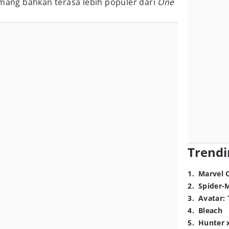
ang bahkan terasa lebih populer dari
One
Trendi
1
.
Marvel 
2
.
Spider-
3
.
Avatar: 
4
.
Bleach
5
.
Hunter 