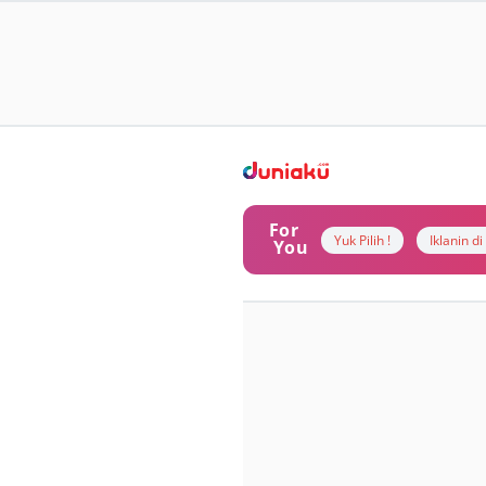
For
Yuk Pilih !
Iklanin d
You