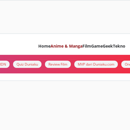
Home
Anime & Manga
Film
Game
Geek
Tekno
i IDN
Quiz Duniaku
Review Film
MVP dari Duniaku.com
On