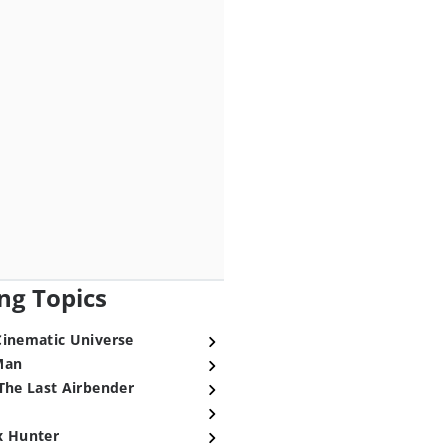
ng Topics
Cinematic Universe
Man
The Last Airbender
x Hunter