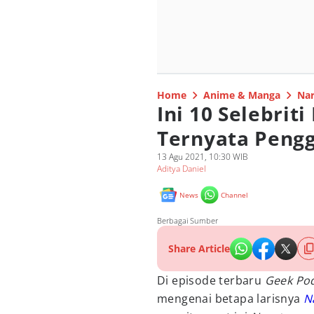
Home
Anime & Manga
Nar
Ini 10 Selebrit
Ternyata Peng
13 Agu 2021, 10:30 WIB
Aditya Daniel
News
Channel
Berbagai Sumber
Share Article
Di episode terbaru
Geek Po
mengenai betapa larisnya
N