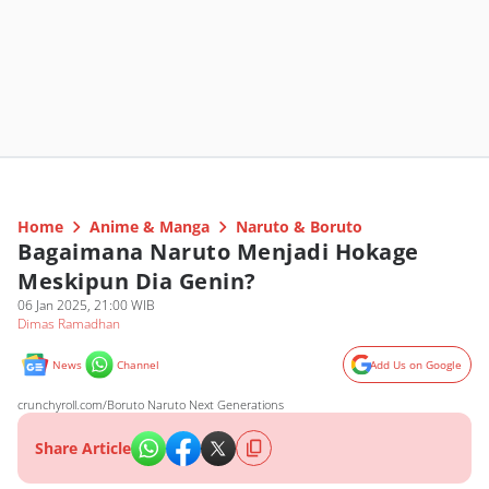
Home
Anime & Manga
Naruto & Boruto
Bagaimana Naruto Menjadi Hokage
Meskipun Dia Genin?
06 Jan 2025, 21:00 WIB
Dimas Ramadhan
News
Channel
Add Us on Google
crunchyroll.com/Boruto Naruto Next Generations
Share Article