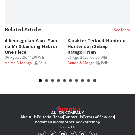
Related Articles
See More
4 Keunggulan Yami Yami
Karakter Terkuat Hunter x
5 
no Mi Dibanding Haki di
Hunter dari Setiap
As
One Piece!
Kategori Nen
Be
06 Agu 2026, 11:00 WIB
06 Agu 2026, 09:00 WIB
05
Polls
Polls
Anime & Manga
Anime & Manga
An
About Us
Editorial Team
Contact Us
Terms of Services
Pedoman Media Siber
Index
Sitemap
Follow Us