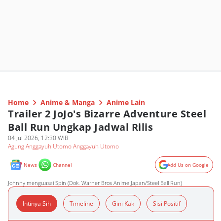
Home
Anime & Manga
Anime Lain
Trailer 2 JoJo's Bizarre Adventure Steel
Ball Run Ungkap Jadwal Rilis
04 Jul 2026, 12:30 WIB
Agung Anggayuh Utomo Anggayuh Utomo
News
Channel
Add Us on Google
Johnny menguasai Spin (Dok. Warner Bros Anime Japan/Steel Ball Run)
Intinya Sih
Timeline
Gini Kak
Sisi Positif