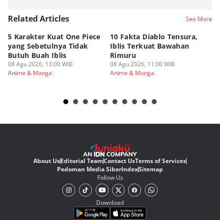
Related Articles
See More
5 Karakter Kuat One Piece
10 Fakta Diablo Tensura,
Be
yang Sebetulnya Tidak
Iblis Terkuat Bawahan
An
Butuh Buah Iblis
Rimuru
Ar
08 Agu 2026, 13:00 WIB
08 Agu 2026, 11:00 WIB
08
Anime & Manga
Anime & Manga
An
About Us
Editorial Team
Contact Us
Terms of Services
Pedoman Media Siber
Index
Sitemap
Follow Us
Download