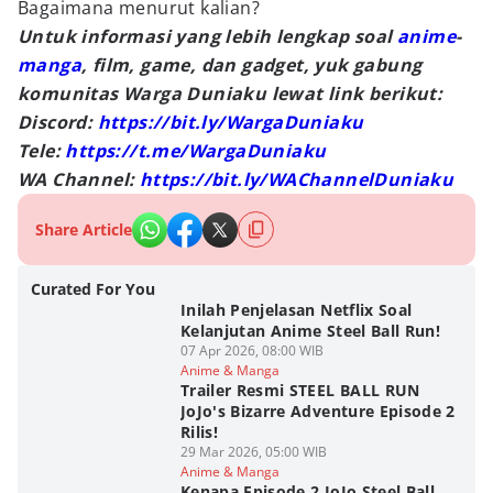
Bagaimana menurut kalian?
Untuk informasi yang lebih lengkap soal
anime
-
manga
, film, game, dan gadget, yuk gabung
komunitas Warga Duniaku lewat link berikut:
Discord:
https://bit.ly/WargaDuniaku
Tele:
https://t.me/WargaDuniaku
WA Channel:
https://bit.ly/WAChannelDuniaku
Share Article
Curated For You
Inilah Penjelasan Netflix Soal
Kelanjutan Anime Steel Ball Run!
07 Apr 2026, 08:00 WIB
Anime & Manga
Trailer Resmi STEEL BALL RUN
JoJo's Bizarre Adventure Episode 2
Rilis!
29 Mar 2026, 05:00 WIB
Anime & Manga
Kenapa Episode 2 JoJo Steel Ball