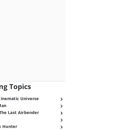
ng Topics
Cinematic Universe
Man
The Last Airbender
x Hunter