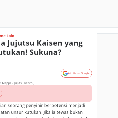
me Lain
a Jujutsu Kaisen yang
utukan! Sukuna?
o
Add Us on Google
. Mappa / Jujutsu Kaisen )
ian seorang penyihir berpotensi menjadi
batan unsur kutukan. Jika ia tewas bukan