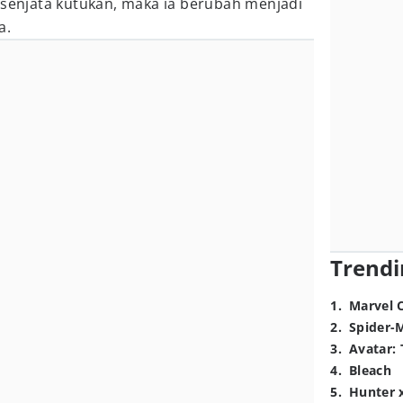
 senjata kutukan, maka ia berubah menjadi
a.
Trendi
1
.
Marvel 
2
.
Spider-
3
.
Avatar: 
4
.
Bleach
5
.
Hunter 