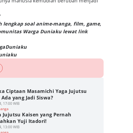
ulunya manusia kemudian berubah menjadi
?
h lengkap soal anime-manga, film, game,
omunitas Warga Duniaku lewat link
argaDuniaku
Duniaku
ka Ciptaan Masamichi Yaga Jujutsu
 Ada yang Jadi Siswa?
4, 17:00 WIB
Manga
h Jujutsu Kaisen yang Pernah
ahkan Yuji Itadori!
4, 13:00 WIB
Manga