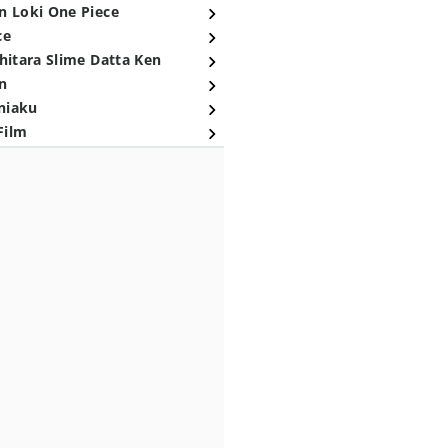
n Loki One Piece
ce
hitara Slime Datta Ken
n
niaku
Film