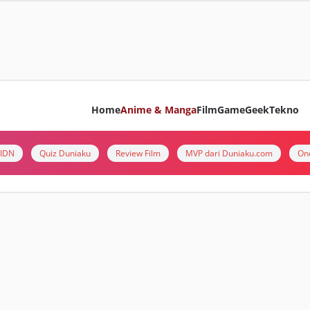
Home
Anime & Manga
Film
Game
Geek
Tekno
i IDN
Quiz Duniaku
Review Film
MVP dari Duniaku.com
On