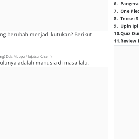
6
.
Pangera
7
.
One Pie
8
.
Tensei S
9
.
Upin Ipi
10
.
Quiz Du
ang berubah menjadi kutukan? Berikut
11
.
Review 
( Dok. Mappa / Jujutsu Kaisen )
dulunya adalah manusia di masa lalu.