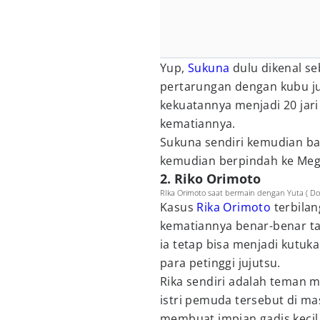
Yup,
Sukuna
dulu dikenal se
pertarungan dengan kubu 
kekuatannya menjadi 20 jari
kematiannya.
Sukuna sendiri kemudian ba
kemudian berpindah ke Meg
2. Riko Orimoto
RIka Orimoto saat bermain dengan Yuta ( Dok
Kasus
Rika Orimoto
terbilan
kematiannya benar-benar t
ia tetap bisa menjadi kutuk
para petinggi jujutsu.
Rika sendiri adalah teman m
istri pemuda tersebut di m
membuat impian gadis kecil 