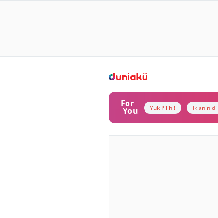
For
Yuk Pilih !
Iklanin d
You