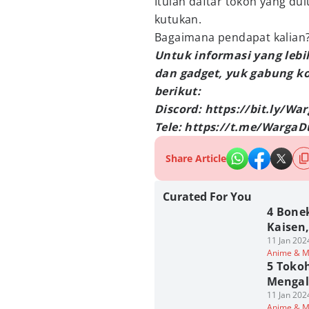
Itulah daftar tokoh yang d
kutukan.
Bagaimana pendapat kalian
Untuk informasi yang lebi
dan gadget, yuk gabung k
berikut:
Discord: https://bit.ly/W
Tele: https://t.me/Warga
Share Article
Curated For You
4 Bone
Kaisen,
11 Jan 202
Anime & 
5 Toko
Mengal
11 Jan 202
Anime & 